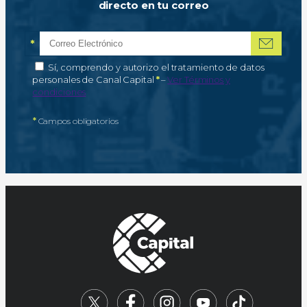
directo en tu correo
*
Correo electrónico
Campo obligatorio
*
Autorización de tratamiento de datos personales
Sí, comprendo y autorizo el tratamiento de datos
Campo obligatorio
personales de Canal Capital
*
–
Ver Términos y
condiciones
*
Campos obligatorios