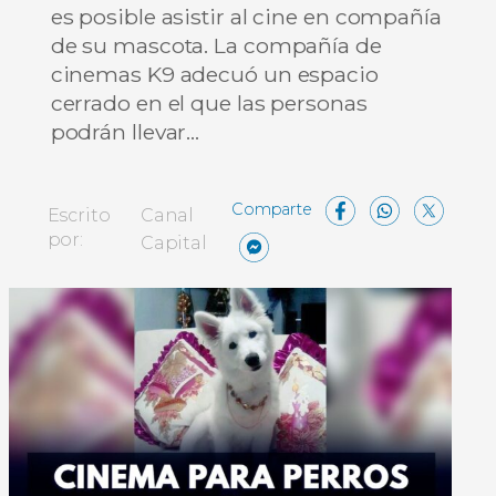
es posible asistir al cine en compañía
de su mascota. La compañía de
cinemas K9 adecuó un espacio
cerrado en el que las personas
podrán llevar…
Facebo
What
X
Escrito
Canal
Messenger
Compartir
por:
Capital