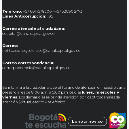
Teléfono:
+57 6014578300 – +57 3209012473
Linea Anticorrupción:
195
Correo atención al ciudadano:
ccapital@canalcapital.gov.co
Correo:
notificacionesjudiciales@canalcapital.gov.co
Correo correspondencia:
correspondencia@canalcapital.gov.co
Se informa a la ciudadanía que el horario de atención en nuestro canal
presencial es de 8:00 a.m. a 5:00 p.m los días
lunes, miércoles y
viernes
. Los demás días se brinda atención por los otros canales de
atención (virtual, escrito y telefónico).
bogota.gov.co