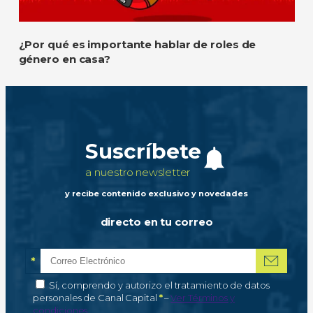
¿Por qué es importante hablar de roles de
género en casa?
Suscríbete
a nuestro newsletter
y recibe contenido exclusivo y novedades
directo en tu correo
*
Correo electrónico
Campo obligatorio
*
Autorización de tratamiento de datos personales
Sí, comprendo y autorizo el tratamiento de datos
Campo obligatorio
personales de Canal Capital
*
–
Ver Términos y
condiciones