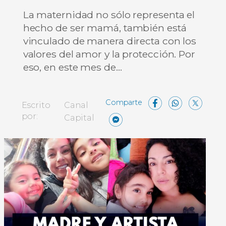
La maternidad no sólo representa el
hecho de ser mamá, también está
vinculado de manera directa con los
valores del amor y la protección. Por
eso, en este mes de…
Facebo
What
X
Escrito
Canal
Messenger
Compartir
por:
Capital