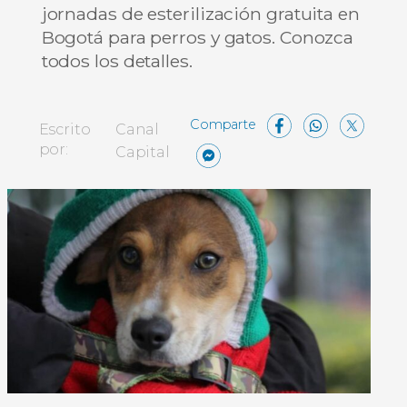
jornadas de esterilización gratuita en
Bogotá para perros y gatos. Conozca
todos los detalles.
Facebo
What
X
Escrito
Canal
Messenger
Compartir
por:
Capital