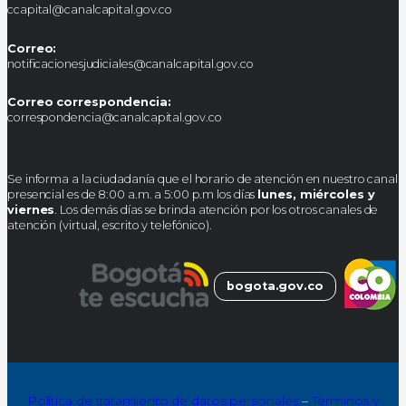
ccapital@canalcapital.gov.co
Correo:
notificacionesjudiciales@canalcapital.gov.co
Correo correspondencia:
correspondencia@canalcapital.gov.co
Se informa a la ciudadanía que el horario de atención en nuestro canal
presencial es de 8:00 a.m. a 5:00 p.m los días
lunes, miércoles y
viernes
. Los demás días se brinda atención por los otros canales de
atención (virtual, escrito y telefónico).
bogota.gov.co
Política de tratamiento de datos personales
–
Términos y