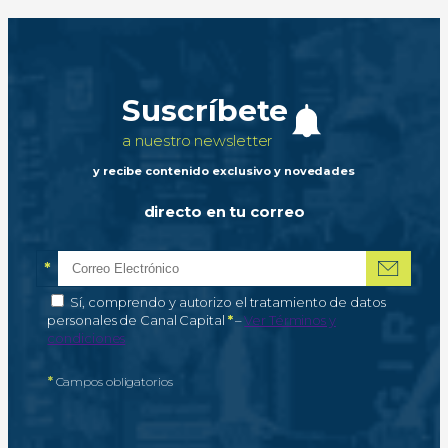
Suscríbete
a nuestro newsletter
y recibe contenido exclusivo y novedades
directo en tu correo
*
Correo electrónico
Campo obligatorio
*
Autorización de tratamiento de datos personales
Sí, comprendo y autorizo el tratamiento de datos
Campo obligatorio
personales de Canal Capital
*
–
Ver Términos y
condiciones
*
Campos obligatorios