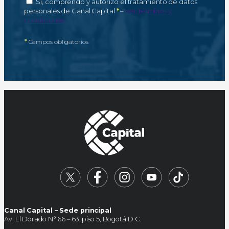
Autorización de tratamiento de datos personales
Sí, comprendo y autorizo el tratamiento de datos
Campo obligatorio
personales de Canal Capital
*
–
Ver Términos y
condiciones
*
Campos obligatorios
Canal Capital – Sede principal
Av. El Dorado N° 66 – 63, piso 5, Bogotá D.C.