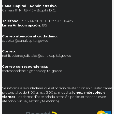
Canal Capital – Administrativo
Carrera 11ª N° 69 -43 – Bogotá D.C.
Teléfono:
+57 6014578300 – +57 3209012473
Linea Anticorrupción:
195
Correo atención al ciudadano:
ccapital@canalcapital.gov.co
Correo:
notificacionesjudiciales@canalcapital.gov.co
Correo correspondencia:
correspondencia@canalcapital.gov.co
Se informa a la ciudadanía que el horario de atención en nuestro canal
presencial es de 8:00 a.m. a 5:00 p.m los días
lunes, miércoles y
viernes
. Los demás días se brinda atención por los otros canales de
atención (virtual, escrito y telefónico).