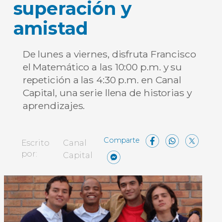
superación y
amistad
De lunes a viernes, disfruta Francisco
el Matemático a las 10:00 p.m. y su
repetición a las 4:30 p.m. en Canal
Capital, una serie llena de historias y
aprendizajes.
Facebo
What
X
Escrito
Canal
Messenger
Compartir
por:
Capital