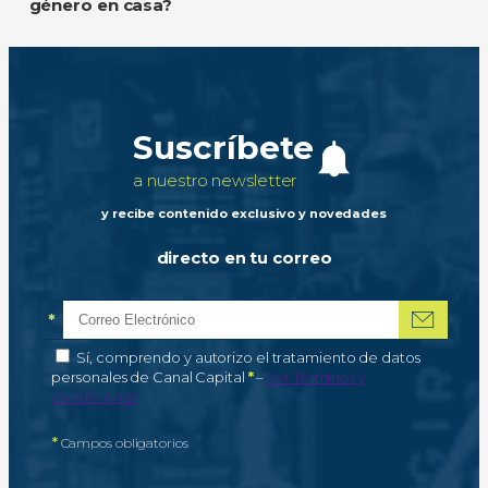
género en casa?
Suscríbete
a nuestro newsletter
y recibe contenido exclusivo y novedades
directo en tu correo
*
Correo electrónico
Campo obligatorio
*
Autorización de tratamiento de datos personales
Sí, comprendo y autorizo el tratamiento de datos
Campo obligatorio
personales de Canal Capital
*
–
Ver Términos y
condiciones
*
Campos obligatorios