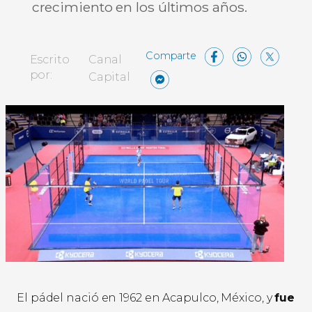
crecimiento en los últimos años.
Facebo
What
X
Escrito
Canal
Messenger
Compartir
por:
Capital
El pádel nació en 1962 en Acapulco, México, y
fue