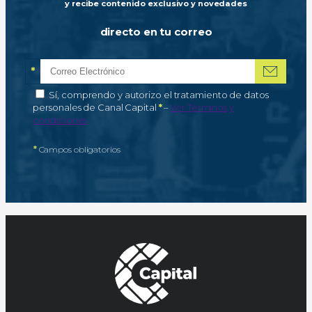
y recibe contenido exclusivo y novedades
directo en tu correo
*
Correo electrónico
Campo obligatorio
*
Autorización de tratamiento de datos personales
Sí, comprendo y autorizo el tratamiento de datos
Campo obligatorio
personales de Canal Capital
*
–
Ver Términos y
condiciones
*
Campos obligatorios