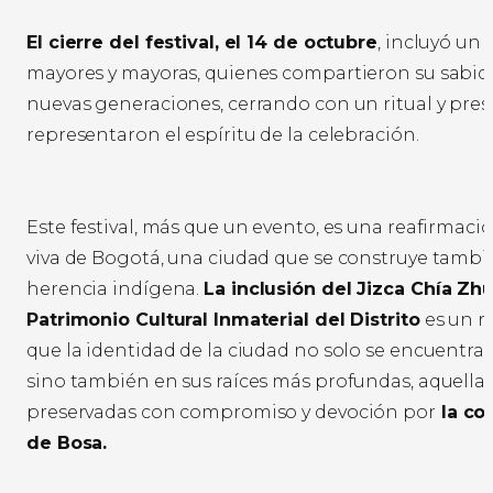
El cierre del festival, el 14 de octubre
, incluyó un
mayores y mayoras, quienes compartieron su sabidu
nuevas generaciones, cerrando con un ritual y pre
representaron el espíritu de la celebración.
Este festival, más que un evento, es una reafirmació
viva de Bogotá, una ciudad que se construye tambi
herencia indígena.
La inclusión del Jizca Chía Zhu
Patrimonio Cultural Inmaterial del Distrito
es un r
que la identidad de la ciudad no solo se encuentra 
sino también en sus raíces más profundas, aquella
preservadas con compromiso y devoción por
la co
de Bosa.