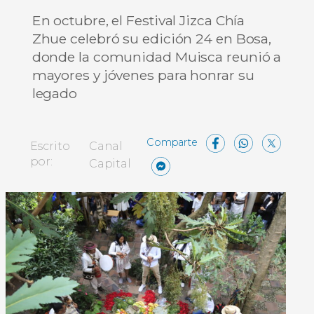
En octubre, el Festival Jizca Chía
Zhue celebró su edición 24 en Bosa,
donde la comunidad Muisca reunió a
mayores y jóvenes para honrar su
legado
Facebo
What
X
Escrito
Canal
Messenger
Compartir
por:
Capital