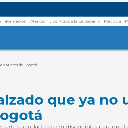
la Información
Atención y Servicios a la Ciudadanía
Participa
P
 seis puntos de Bogotá
alzado que ya no u
Bogotá
res de la ciudad, estarán disponibles para que b