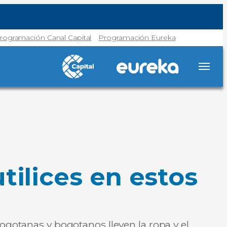
rogramación Canal Capital
Programación Eureka
tilices en estos
ogotanas y bogotanos lleven la ropa y el