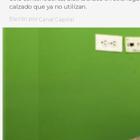
calzado que ya no utilizan.
Escrito por:
Canal Capital