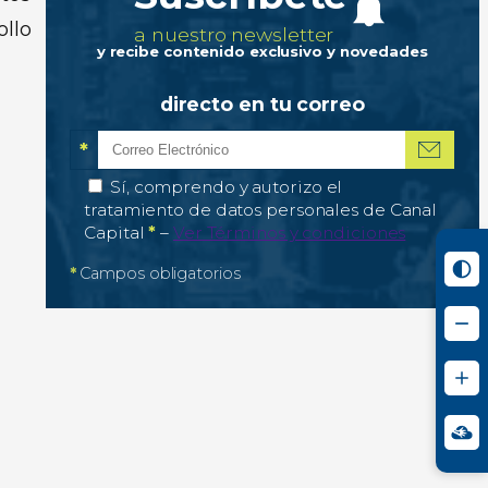
ollo
a nuestro newsletter
y recibe contenido exclusivo y novedades
directo en tu correo
*
Correo electrónico
Campo obligatorio
*
Autorización de tratamiento de datos personale
Sí, comprendo y autorizo el
tratamiento de datos personales de Canal
Campo obligatorio
Capital
*
–
Ver Términos y condiciones
*
Campos obligatorios