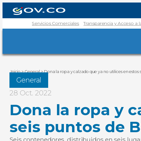
Servicios Comerciales
Transparencia y Acceso a 
Inicio
>
General
>
Dona la ropa y calzado que ya no utilices en estos
General
28 Oct. 2022
Dona la ropa y c
seis puntos de 
Seis contenedores, distribuidos en seis luga