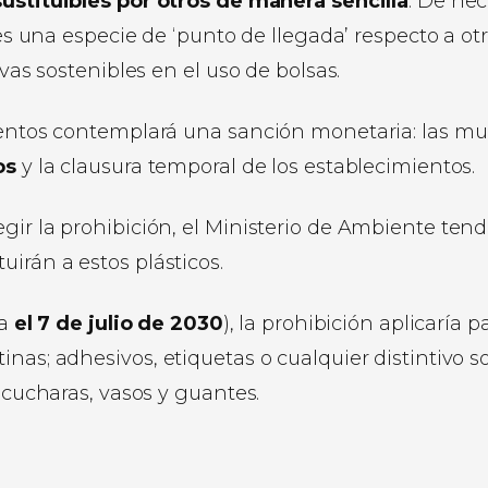
sustituibles por otros de manera sencilla
. De hec
 es una especie de ‘punto de llegada’ respecto a ot
ivas sostenibles en el uso de bolsas.
ementos contemplará una sanción monetaria: las mu
os
y la clausura temporal de los establecimientos.
gir la prohibición, el Ministerio de Ambiente tend
irán a estos plásticos.
ra
el 7 de julio de 2030
), la prohibición aplicaría p
nas; adhesivos, etiquetas o cualquier distintivo s
, cucharas, vasos y guantes.