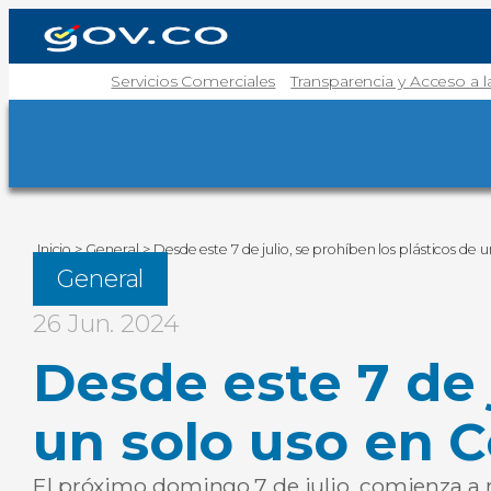
Servicios Comerciales
Transparencia y Acceso a 
Inicio
>
General
>
Desde este 7 de julio, se prohíben los plásticos de 
General
26 Jun. 2024
Desde este 7 de 
un solo uso en C
El próximo domingo,7 de julio, comienza a re