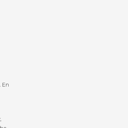
. En
,