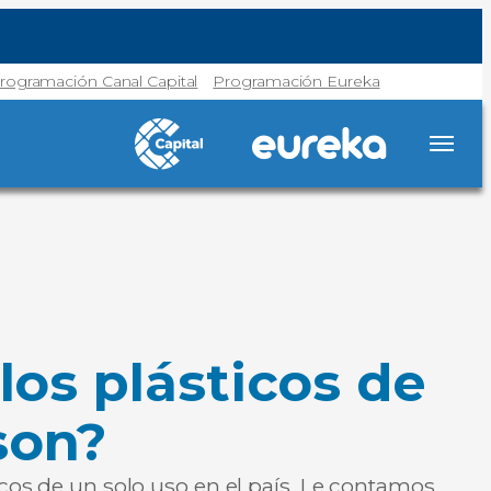
rogramación Canal Capital
Programación Eureka
los plásticos de
son?
icos de un solo uso en el país. Le contamos