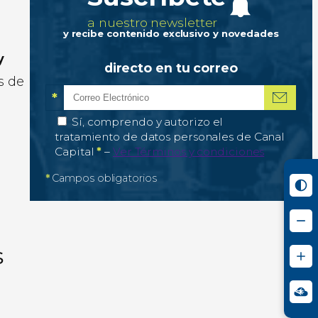
a nuestro newsletter
y recibe contenido exclusivo y novedades
y
directo en tu correo
s de
*
Correo electrónico
Campo obligatorio
*
Autorización de tratamiento de datos personale
Sí, comprendo y autorizo el
tratamiento de datos personales de Canal
Campo obligatorio
Capital
*
–
Ver Términos y condiciones
*
Campos obligatorios
s