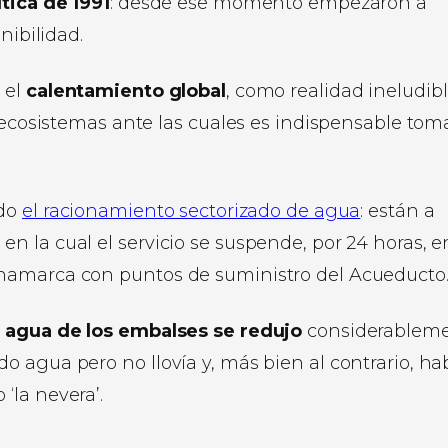
ítica de 1991
: desde ese momento empezaron a
nibilidad.
 el
calentamiento global
, como realidad ineludibl
s ecosistemas ante las cuales es indispensable tom
ido
el racionamiento sectorizado de agua
: están a
 la cual el servicio se suspende, por 24 horas, e
namarca con puntos de suministro del Acueducto
e agua de los embalses se redujo
considerablem
 agua pero no llovía y, más bien al contrario, ha
‘la nevera’.