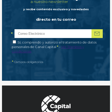
a nuestro newsletter
y recibe contenido exclusivo y novedades
directo en tu correo
*
Correo electrónico
Campo obligatorio
*
Autorización de tratamiento de datos personales
Sí, comprendo y autorizo el tratamiento de datos
Campo obligatorio
personales de Canal Capital
*
–
Ver Términos y
condiciones
*
Campos obligatorios