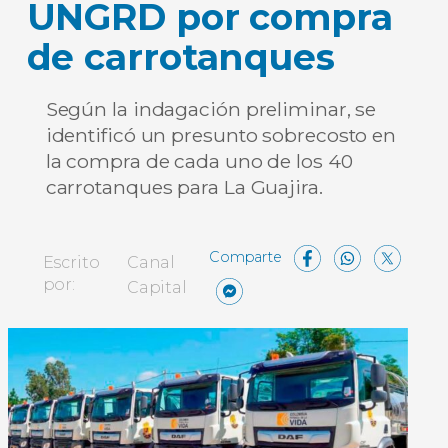
UNGRD por compra
de carrotanques
Según la indagación preliminar, se
identificó un presunto sobrecosto en
la compra de cada uno de los 40
carrotanques para La Guajira.
Facebo
What
X
Escrito
Canal
Messenger
Compartir
por:
Capital