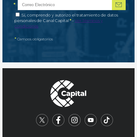
*
Correo electrónico
Campo obligatorio
*
Autorización de tratamiento de datos personales
Sí, comprendo y autorizo el tratamiento de datos
Campo obligatorio
personales de Canal Capital
*
–
Ver Términos y
condiciones
*
Campos obligatorios