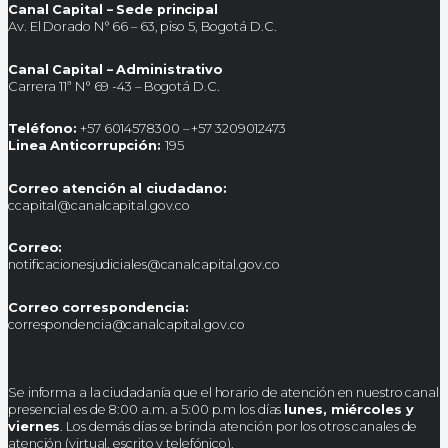
Canal Capital – Sede principal
Av. El Dorado N° 66 – 63, piso 5, Bogotá D.C.
Canal Capital – Administrativo
Carrera 11ª N° 69 -43 – Bogotá D.C.
Teléfono:
+57 6014578300 – +57 3209012473
Linea Anticorrupción:
195
Correo atención al ciudadano:
ccapital@canalcapital.gov.co
Correo:
notificacionesjudiciales@canalcapital.gov.co
Correo correspondencia:
correspondencia@canalcapital.gov.co
Se informa a la ciudadanía que el horario de atención en nuestro canal
presencial es de 8:00 a.m. a 5:00 p.m los días
lunes, miércoles y
viernes
. Los demás días se brinda atención por los otros canales de
atención (virtual, escrito y telefónico).