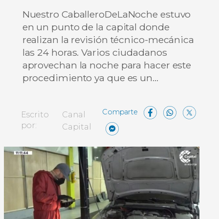
Nuestro CaballeroDeLaNoche estuvo
en un punto de la capital donde
realizan la revisión técnico-mecánica
las 24 horas. Varios ciudadanos
aprovechan la noche para hacer este
procedimiento ya que es un…
Facebo
What
X
Escrito
Canal
Messenger
Compartir
por:
Capital