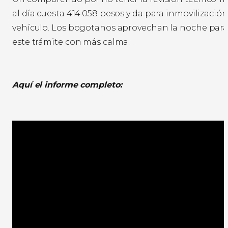
al día cuesta 414.058 pesos y da para inmovilización
vehículo. Los bogotanos aprovechan la noche para 
este trámite con más calma.
Aquí el informe completo: