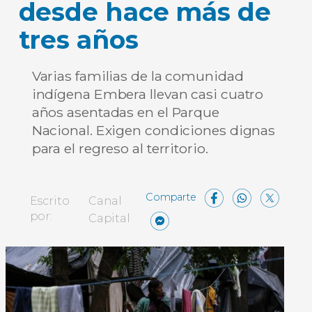
desde hace más de
tres años
Varias familias de la comunidad
indígena Embera llevan casi cuatro
años asentadas en el Parque
Nacional. Exigen condiciones dignas
para el regreso al territorio.
Facebo
What
X
Escrito
Canal
Messenger
Compartir
por:
Capital