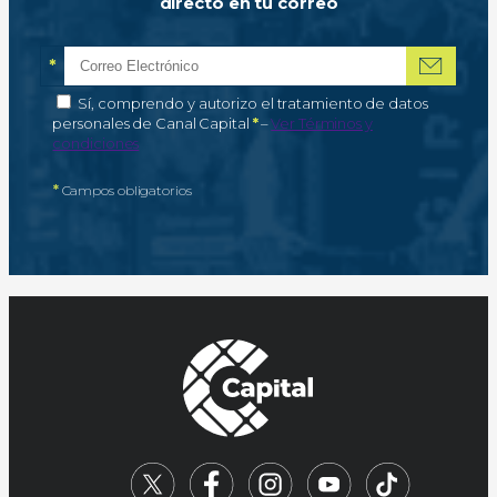
directo en tu correo
*
Correo electrónico
Campo obligatorio
*
Autorización de tratamiento de datos personales
Sí, comprendo y autorizo el tratamiento de datos
Campo obligatorio
personales de Canal Capital
*
–
Ver Términos y
condiciones
*
Campos obligatorios