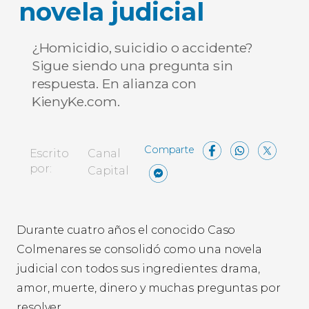
novela judicial
¿Homicidio, suicidio o accidente?
Sigue siendo una pregunta sin
respuesta. En alianza con
KienyKe.com.
Facebo
What
X
Escrito
Canal
Messenger
Compartir
por:
Capital
Durante cuatro años el conocido Caso
Colmenares se consolidó como una novela
judicial con todos sus ingredientes: drama,
amor, muerte, dinero y muchas preguntas por
resolver.