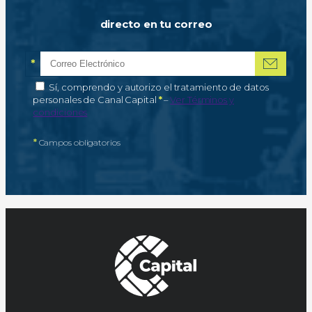
directo en tu correo
*
Correo electrónico
Campo obligatorio
*
Autorización de tratamiento de datos personales
Sí, comprendo y autorizo el tratamiento de datos
Campo obligatorio
personales de Canal Capital
*
–
Ver Términos y
condiciones
*
Campos obligatorios