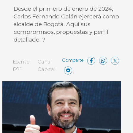
Desde el primero de enero de 2024,
Carlos Fernando Galán ejercerá como
alcalde de Bogotá. Aquí sus
compromisos, propuestas y perfil
detallado. ?
Facebo
What
X
Escrito
Canal
Messenger
Compartir
por:
Capital