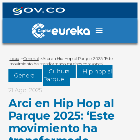
Inicio
>
General
>
Arci en Hip Hop al Parque 2025: ‘Este
movimiento ha transformado muchos corazones’
Cultura
Hip hop al
General
Parque
21 Ago. 2025
Arci en Hip Hop al
Parque 2025: ‘Este
movimiento ha