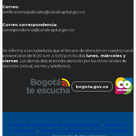
Correo:
notificacionesjudiciales@canalcapital.gov.co
Correo correspondencia:
correspondencia@canalcapital.gov.co
Se informa a la ciudadanía que el horario de atención en nuestro canal
presencial es de 8:00 a.m. a 5:00 p.m los días
lunes, miércoles y
viernes
. Los demás días se brinda atención por los otros canales de
atención (virtual, escrito y telefónico).
bogota.gov.co
Política de tratamiento de datos personales
–
Términos y
Condiciones
–
Términos y condiciones de uso propiedad