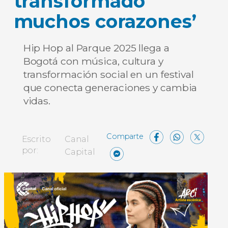
transformado
muchos corazones’
Hip Hop al Parque 2025 llega a
Bogotá con música, cultura y
transformación social en un festival
que conecta generaciones y cambia
vidas.
Facebo
What
X
Escrito
Canal
Messenger
Compartir
por:
Capital