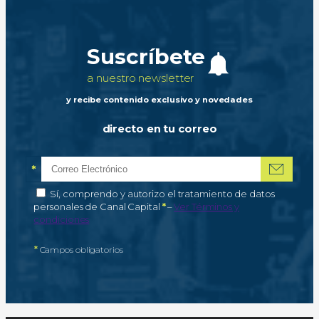
Suscríbete
a nuestro newsletter
y recibe contenido exclusivo y novedades
directo en tu correo
*
Correo electrónico
Campo obligatorio
*
Autorización de tratamiento de datos personales
Sí, comprendo y autorizo el tratamiento de datos
Campo obligatorio
personales de Canal Capital
*
–
Ver Términos y
condiciones
*
Campos obligatorios