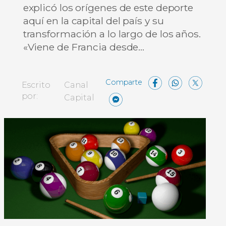
explicó los orígenes de este deporte
aquí en la capital del país y su
transformación a lo largo de los años.
«Viene de Francia desde…
Facebo
What
X
Escrito
Canal
Messenger
Compartir
por:
Capital