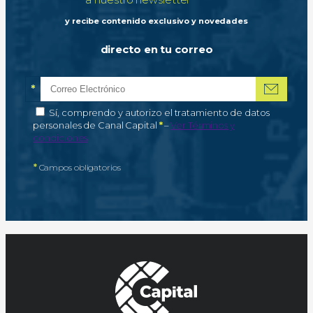
a nuestro newsletter
y recibe contenido exclusivo y novedades
directo en tu correo
*
Correo electrónico
Campo obligatorio
*
Autorización de tratamiento de datos personales
Sí, comprendo y autorizo el tratamiento de datos
Campo obligatorio
personales de Canal Capital
*
–
Ver Términos y
condiciones
*
Campos obligatorios