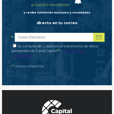
a nuestro newsletter
y recibe contenido exclusivo y novedades
directo en tu correo
*
Correo electrónico
Campo obligatorio
*
Autorización de tratamiento de datos personales
Sí, comprendo y autorizo el tratamiento de datos
Campo obligatorio
personales de Canal Capital
*
–
Ver Términos y
condiciones
*
Campos obligatorios