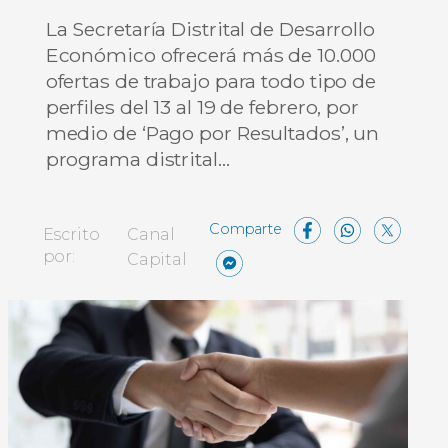
La Secretaría Distrital de Desarrollo
Económico ofrecerá más de 10.000
ofertas de trabajo para todo tipo de
perfiles del 13 al 19 de febrero, por
medio de ‘Pago por Resultados’, un
programa distrital…
Facebo
What
X
Escrito
Canal
Messenger
Compartir
por:
Capital