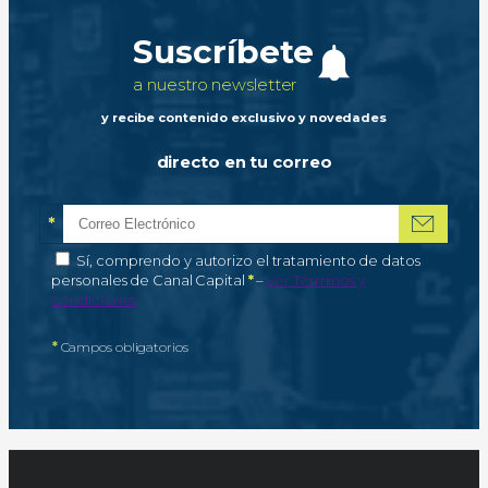
Suscríbete
a nuestro newsletter
y recibe contenido exclusivo y novedades
directo en tu correo
*
Correo electrónico
Campo obligatorio
*
Autorización de tratamiento de datos personales
Sí, comprendo y autorizo el tratamiento de datos
Campo obligatorio
personales de Canal Capital
*
–
Ver Términos y
condiciones
*
Campos obligatorios