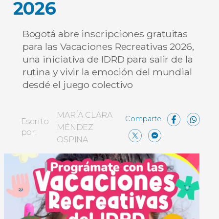
2026
Bogotá abre inscripciones gratuitas
para las Vacaciones Recreativas 2026,
una iniciativa de IDRD para salir de la
rutina y vivir la emoción del mundial
desdé el juego colectivo
Face
W
MARÍA CLARA
Escrito
MÉNDEZ
X
Messe
Comp
por:
OSPINA