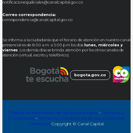
notificacionesjudiciales@canalcapital.gov.co
Correo correspondencia:
correspondencia@canalcapital.gov.co
Se informa a la ciudadanía que el horario de atención en nuestro canal
presencial es de 8:00 a.m. a 5:00 p.m los días
lunes, miércoles y
viernes
. Los demás días se brinda atención por los otros canales de
atención (virtual, escrito y telefónico).
bogota.gov.co
Política de tratamiento de datos personales
–
Términos y
Condiciones
–
Términos y condiciones de uso propiedad
intelectual
Copyright © Canal Capital