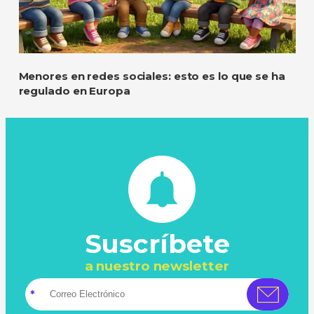
Menores en redes sociales: esto es lo que se ha
regulado en Europa
Suscríbete
a nuestro newsletter
*
Correo electrónico
Campo obligatorio
*