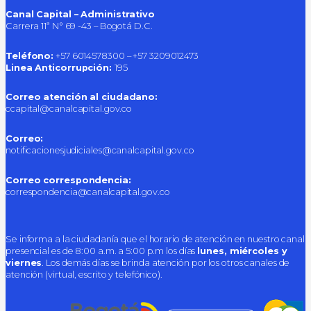
Canal Capital – Administrativo
Carrera 11ª N° 69 -43 – Bogotá D.C.
Teléfono:
+57 6014578300 – +57 3209012473
Linea Anticorrupción:
195
Correo atención al ciudadano:
ccapital@canalcapital.gov.co
Correo:
notificacionesjudiciales@canalcapital.gov.co
Correo correspondencia:
correspondencia@canalcapital.gov.co
Se informa a la ciudadanía que el horario de atención en nuestro canal
presencial es de 8:00 a.m. a 5:00 p.m los días
lunes, miércoles y
viernes
. Los demás días se brinda atención por los otros canales de
atención (virtual, escrito y telefónico).