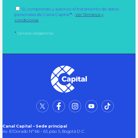
Autorización de tratamiento de datos personales
Sí, comprendo y autorizo el tratamiento de datos
Campo obligatorio
personales de Canal Capital
*
–
Ver Términos y
condiciones
*
Campos obligatorios
Canal Capital – Sede principal
Av. El Dorado N° 66 – 63, piso 5, Bogotá D.C.