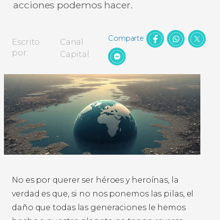
acciones podemos hacer.
Facebo
Wha
X
Escrito
Canal
Messenger
por:
Capital
No es por querer ser héroes y heroínas, la
verdad es que, si no nos ponemos las pilas, el
daño que todas las generaciones le hemos