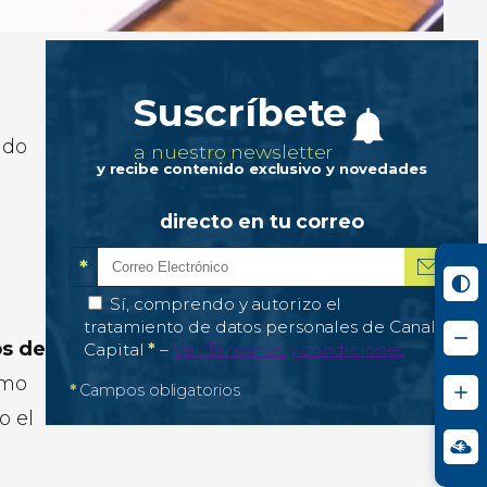
Suscríbete
ado
a nuestro newsletter
y recibe contenido exclusivo y novedades
directo en tu correo
*
Correo electrónico
Campo obligatorio
*
Autorización de tratamiento de datos personale
Sí, comprendo y autorizo el
tratamiento de datos personales de Canal
os de
Campo obligatorio
Capital
*
–
Ver Términos y condiciones
omo
*
Campos obligatorios
o el