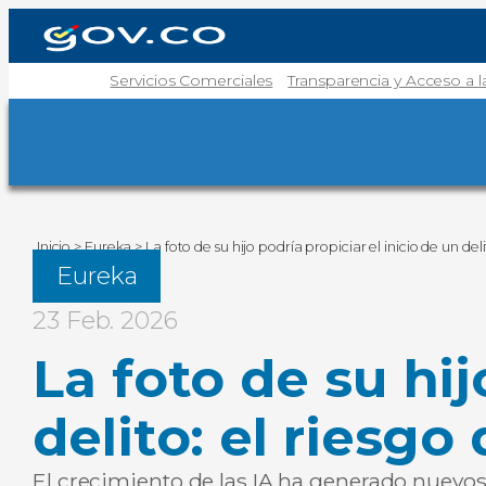
Servicios Comerciales
Transparencia y Acceso a 
Inicio
>
Eureka
>
La foto de su hijo podría propiciar el inicio de un deli
Eureka
23 Feb. 2026
La foto de su hij
delito: el riesgo 
El crecimiento de las IA ha generado nuevos