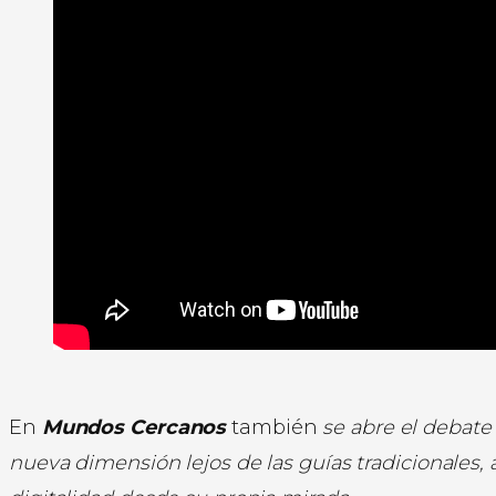
En
Mundos Cercanos
también
se abre el debate
nueva dimensión lejos de las guías tradicionales, a