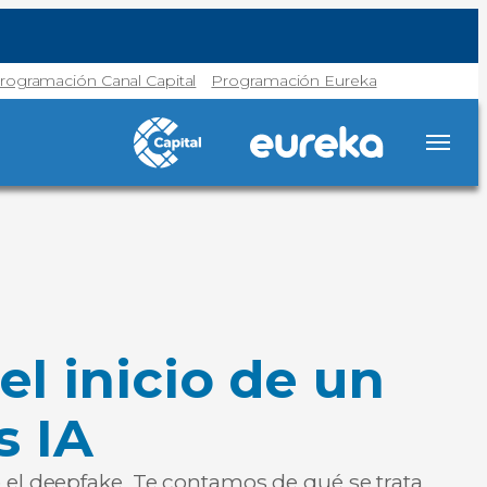
rogramación Canal Capital
Programación Eureka
el inicio de un
s IA
 el deepfake. Te contamos de qué se trata.