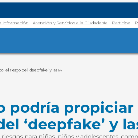
la Información
Atención y Servicios a la Ciudadanía
Participa
P
to: el riesgo del ‘deepfake’ y las IA
o podría propiciar 
del ‘deepfake’ y la
 riesgos para niñas, niños y adolescentes, como