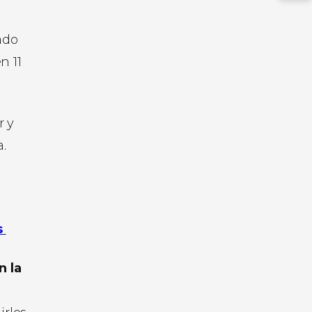
ado
n 11
r y
.
s
n la