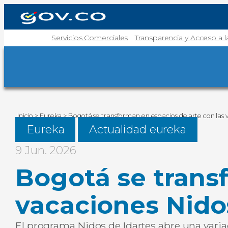
Servicios Comerciales
Transparencia y Acceso a 
Inicio
>
Eureka
>
Bogotá se transforman en espacios de arte con las 
Eureka
Actualidad eureka
9 Jun. 2026
Bogotá se trans
vacaciones Nido
El programa Nidos de Idartes abre una varia