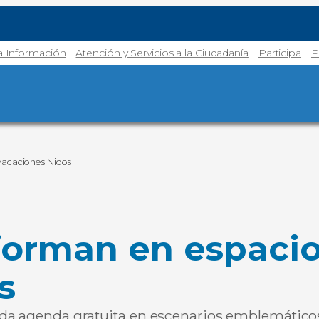
la Información
Atención y Servicios a la Ciudadanía
Participa
P
vacaciones Nidos
forman en espacios
s
da agenda gratuita en escenarios emblemáticos 