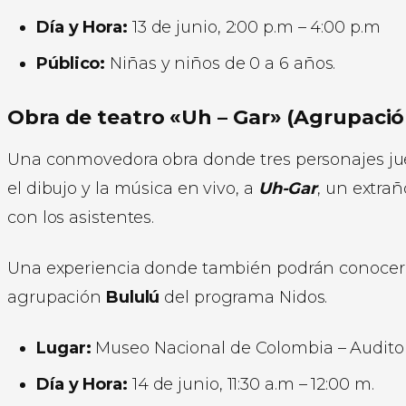
Día y Hora:
13 de junio, 2:00 p.m – 4:00 p.m
Público:
Niñas y niños de 0 a 6 años.
Obra de teatro «Uh – Gar» (Agrupació
Una conmovedora obra donde tres personajes jueg
el dibujo y la música en vivo, a
Uh-Gar
, un extra
con los asistentes.
Una experiencia donde también podrán conocer a
agrupación
Bululú
del programa Nidos.
Lugar:
Museo Nacional de Colombia – Auditori
Día y Hora:
14 de junio, 11:30 a.m – 12:00 m.