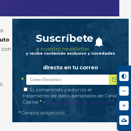
as
Suscríbete
tuto
a nuestro newsletter
l con
y recibe contenido exclusivo y novedades
directo en tu correo
*
Correo electrónico
Campo obligatorio
*
es
Autorización de tratamiento de datos personale
Sí, comprendo y autorizo el
tratamiento de datos personales de Canal
Campo obligatorio
Capital
*
–
Ver Términos y condiciones
*
Campos obligatorios