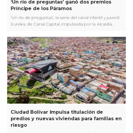
‘Un río de preguntas’ ganó dos premios
Príncipe de los Páramos
‘Un río de preguntas’, la serie del canal infantil y juvenil
Eureka, de Canal Capital, impulsada por la Alcaldía
Mayor de Bogotá a través de la Secretaría de Cultura,
Recreación y Deporte – SCRD, se llevó los premios a
Mejor Serie de Animación y Mejor Actuación de Voz,
en la segunda edición de los Premios Príncipe de los
Páramos.
Ciudad Bolívar impulsa titulación de
predios y nuevas viviendas para familias en
riesgo