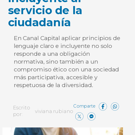
servicio de la
ciudadanía
En Canal Capital aplicar principios de
lenguaje claro e incluyente no solo
responde a una obligación
normativa, sino también a un
compromiso ético con una sociedad
más participativa, accesible y
respetuosa de la diversidad.
Face
Wh
Escrito
viviana.rubiano
X
Messen
Comp
por: