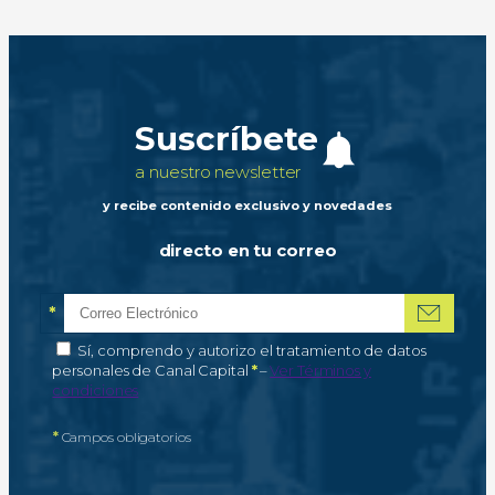
Suscríbete
a nuestro newsletter
y recibe contenido exclusivo y novedades
directo en tu correo
*
Correo electrónico
Campo obligatorio
*
Autorización de tratamiento de datos personales
Sí, comprendo y autorizo el tratamiento de datos
Campo obligatorio
personales de Canal Capital
*
–
Ver Términos y
condiciones
*
Campos obligatorios