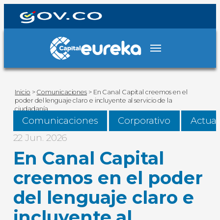
Inicio
>
Comunicaciones
>
En Canal Capital creemos en el
poder del lenguaje claro e incluyente al servicio de la
ciudadanía
Comunicaciones
Corporativo
Actual
22 Jun. 2026
En Canal Capital
creemos en el poder
del lenguaje claro e
incluyente al