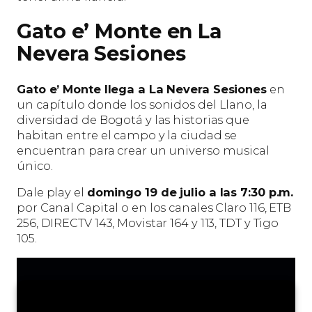
Gato e’ Monte en La
Nevera Sesiones
Gato e’ Monte llega a La Nevera Sesiones
en
un capítulo donde los sonidos del Llano, la
diversidad de Bogotá y las historias que
habitan entre el campo y la ciudad se
encuentran para crear un universo musical
único.
Dale play el
domingo 19 de julio a las 7:30 p.m.
por Canal Capital o en los canales Claro 116, ETB
256, DIRECTV 143, Movistar 164 y 113, TDT y Tigo
105.