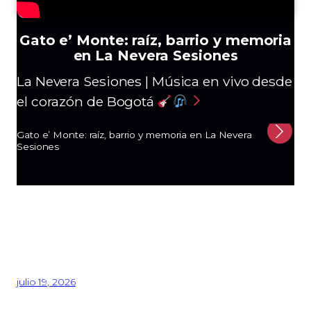
Gato e’ Monte: raíz, barrio y memoria
en La Nevera Sesiones
La Nevera Sesiones | Música en vivo desde
el corazón de Bogotá
Gato e’ Monte: raíz, barrio y memoria en La Nevera
S
Sesiones
s
julio 19, 2026