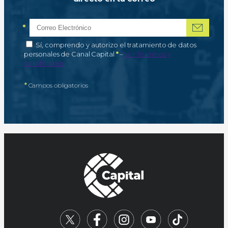
*
Correo electrónico
Campo obligatorio
*
Autorización de tratamiento de datos personales
Sí, comprendo y autorizo el tratamiento de datos
Campo obligatorio
personales de Canal Capital
*
–
Ver Términos y
condiciones
*
Campos obligatorios