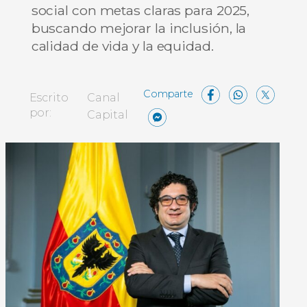
social con metas claras para 2025,
buscando mejorar la inclusión, la
calidad de vida y la equidad.
Facebo
What
X
Escrito
Canal
Messenger
Compartir
por:
Capital