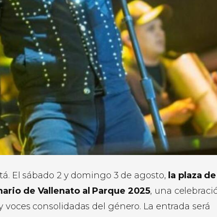
tá. El sábado 2 y domingo 3 de agosto,
la plaza de
nario de Vallenato al Parque 2025
, una celebraci
y voces consolidadas del género. La entrada será