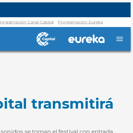
rogramación Canal Capital
Programación Eureka
ital transmitirá
s sonidos se toman el festival con entrada