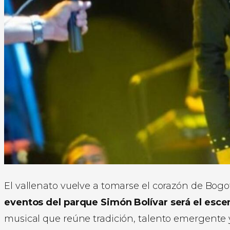
El vallenato vuelve a tomarse el corazón de Bogo
eventos del parque Simón Bolívar será el esce
musical que reúne tradición, talento emergente 