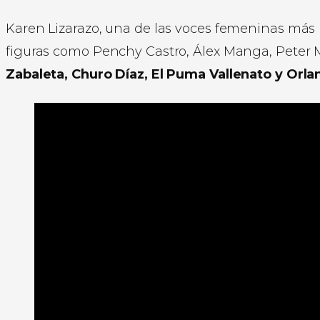
Karen Lizarazo, una de las voces femeninas más p
figuras como Penchy Castro, Álex Manga, Peter 
Zabaleta, Churo Díaz, El Puma Vallenato y Orla