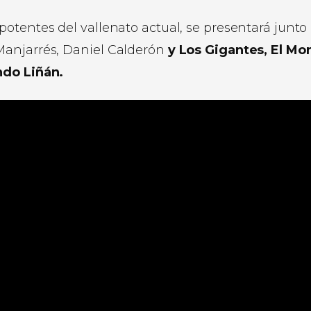
otentes del vallenato actual, se presentará junto
Manjarrés, Daniel Calderón
y Los Gigantes, El Mo
ndo Liñán.