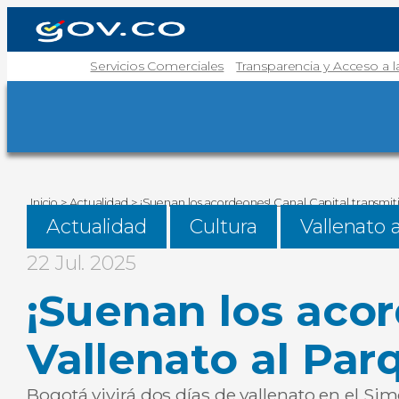
Servicios Comerciales
Transparencia y Acceso a 
Inicio
>
Actualidad
>
¡Suenan los acordeones! Canal Capital transmit
Actualidad
Cultura
Vallenato 
22 Jul. 2025
¡Suenan los acor
Vallenato al Par
Bogotá vivirá dos días de vallenato en el Sim