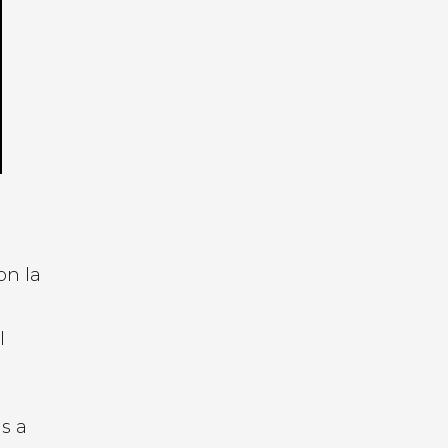
on la
l
s a