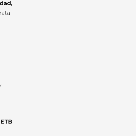
idad,
nata
y
, ETB