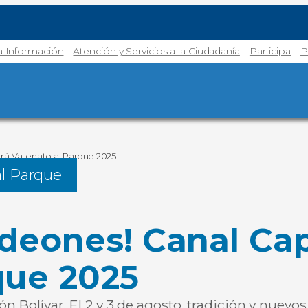
la Información
Atención y Servicios a la Ciudadanía
Participa
P
irá Vallenato al Parque 2025
al Parque
deones! Canal Cap
que 2025
ón Bolívar. El 2 y 3 de agosto, tradición y nuevo