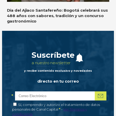
Día del Ajiaco Santafereño: Bogotá celebrará sus
488 años con sabores, tradición y un concurso
gastronómico
Suscríbete
a nuestro newsletter
y recibe contenido exclusivo y novedades
directo en tu correo
*
Correo electrónico
Campo obligatorio
*
Autorización de tratamiento de datos personales
Sí, comprendo y autorizo el tratamiento de datos
Campo obligatorio
personales de Canal Capital
*
–
Ver Términos y
condiciones