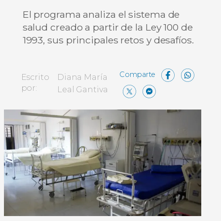
El programa analiza el sistema de
salud creado a partir de la Ley 100 de
1993, sus principales retos y desafíos.
Face
Wh
Escrito
Diana María
X
Messen
Compa
por:
Leal Gantiva