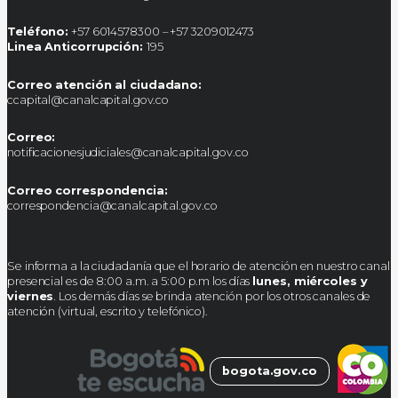
Teléfono:
+57 6014578300 – +57 3209012473
Linea Anticorrupción:
195
Correo atención al ciudadano:
ccapital@canalcapital.gov.co
Correo:
notificacionesjudiciales@canalcapital.gov.co
Correo correspondencia:
correspondencia@canalcapital.gov.co
Se informa a la ciudadanía que el horario de atención en nuestro canal
presencial es de 8:00 a.m. a 5:00 p.m los días
lunes, miércoles y
viernes
. Los demás días se brinda atención por los otros canales de
atención (virtual, escrito y telefónico).
bogota.gov.co