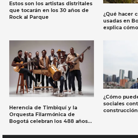
Estos son los artistas distritales
que tocarán en los 30 años de
¿Qué hacer co
Rock al Parque
usadas en Bog
explica cómo 
evitar sanci
¿Cómo puede
sociales contr
Herencia de Timbiquí y la
construcció
Orquesta Filarmónica de
colectiva de 
Bogotá celebran los 488 años
de la capital con un gran
concierto sinfónico