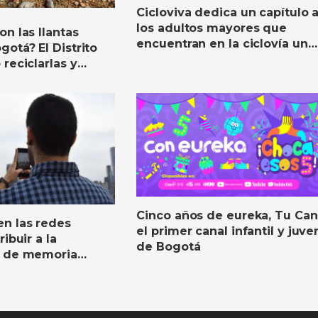
Cicloviva dedica un capítulo 
los adultos mayores que
n las llantas
encuentran en la ciclovía un
otá? El Distrito
espacio para una vida activa
reciclarlas y
ones
Cinco años de eureka, Tu Can
n las redes
el primer canal infantil y juven
ibuir a la
de Bogotá
n de memoria
la ciudad?