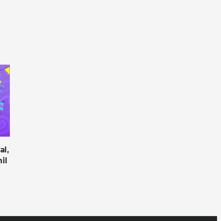
a
al,
il