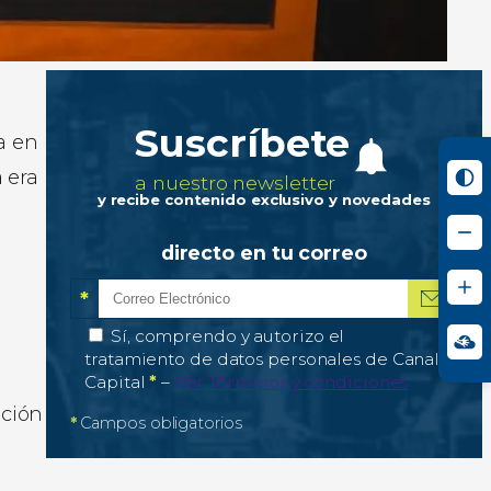
Suscríbete
a en
 era
a nuestro newsletter
y recibe contenido exclusivo y novedades
directo en tu correo
*
Correo electrónico
Campo obligatorio
*
Autorización de tratamiento de datos personale
Sí, comprendo y autorizo el
tratamiento de datos personales de Canal
Campo obligatorio
Capital
*
–
Ver Términos y condiciones
ación
*
Campos obligatorios