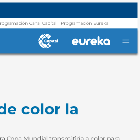
rogramación Canal Capital
Programación Eureka
de color la
era Copa Mundial transmitida a color para