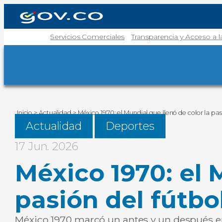
Servicios Comerciales
Transparencia y Acceso a 
Inicio
>
Actualidad
>
México 1970: el Mundial que llenó de color la pas
Actualidad
Deportes
17 Jun. 2026
México 1970: el 
pasión del fútbo
México 1970 marcó un antes y un después en l