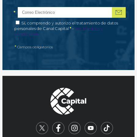
*
Correo electrónico
Campo obligatorio
*
Autorización de tratamiento de datos personales
Sí, comprendo y autorizo el tratamiento de datos
Campo obligatorio
personales de Canal Capital
*
–
Ver Términos y
condiciones
*
Campos obligatorios