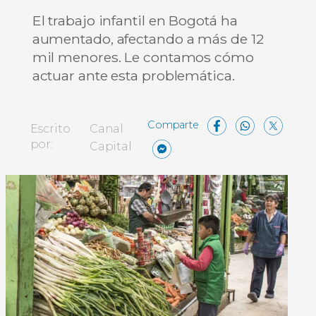
El trabajo infantil en Bogotá ha
aumentado, afectando a más de 12
mil menores. Le contamos cómo
actuar ante esta problemática.
Facebo
What
X
Escrito
Canal
Messenger
Compartir
por:
Capital