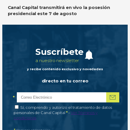
Canal Capital transmitirá en vivo la posesión
presidencial este 7 de agosto
Suscríbete
a nuestro newsletter
y recibe contenido exclusivo y novedades
directo en tu correo
*
Correo electrónico
Campo obligatorio
*
Autorización de tratamiento de datos personales
Sí, comprendo y autorizo el tratamiento de datos
Campo obligatorio
personales de Canal Capital
*
–
Ver Términos y
condiciones