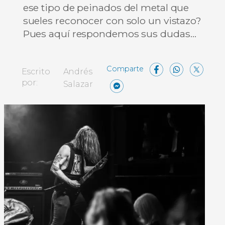
ese tipo de peinados del metal que
sueles reconocer con solo un vistazo?
Pues aquí respondemos sus dudas…
Facebo
Wha
X
Escrito
Andrés
Messenger
Comparti
por:
Salazar