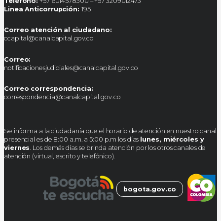
Teléfono:
+57 6014578300 – +57 3209012473
Linea Anticorrupción:
195
Correo atención al ciudadano:
ccapital@canalcapital.gov.co
Correo:
notificacionesjudiciales@canalcapital.gov.co
Correo correspondencia:
correspondencia@canalcapital.gov.co
Se informa a la ciudadanía que el horario de atención en nuestro canal
presencial es de 8:00 a.m. a 5:00 p.m los días
lunes, miércoles y
viernes
. Los demás días se brinda atención por los otros canales de
atención (virtual, escrito y telefónico).
bogota.gov.co