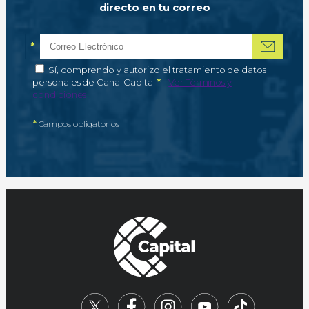
directo en tu correo
*
Correo electrónico
Campo obligatorio
*
Autorización de tratamiento de datos personales
Sí, comprendo y autorizo el tratamiento de datos
Campo obligatorio
personales de Canal Capital
*
–
Ver Términos y
condiciones
*
Campos obligatorios