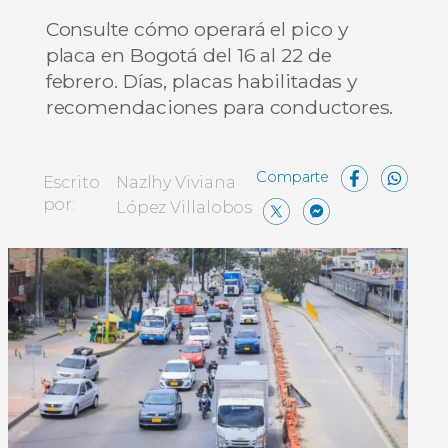
Consulte cómo operará el pico y
placa en Bogotá del 16 al 22 de
febrero. Días, placas habilitadas y
recomendaciones para conductores.
Face
W
Escrito
Nazlhy Viviana
X
Messe
Comp
por:
López Villalobos