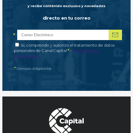
y recibe contenido exclusivo y novedades
directo en tu correo
*
Correo electrónico
Campo obligatorio
*
Autorización de tratamiento de datos personales
Sí, comprendo y autorizo el tratamiento de datos
Campo obligatorio
personales de Canal Capital
*
–
Ver Términos y
condiciones
*
Campos obligatorios