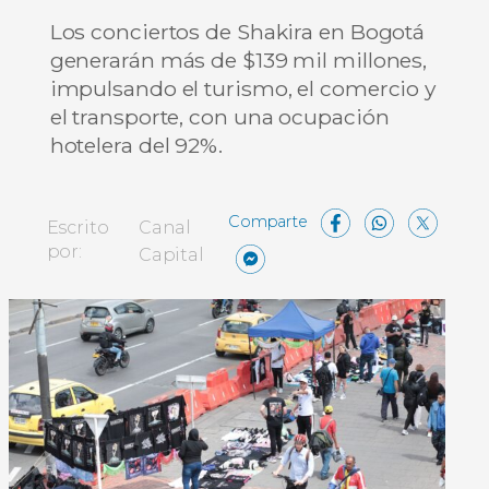
Los conciertos de Shakira en Bogotá
generarán más de $139 mil millones,
impulsando el turismo, el comercio y
el transporte, con una ocupación
hotelera del 92%.
Facebo
What
X
Escrito
Canal
Messenger
Compartir
por:
Capital