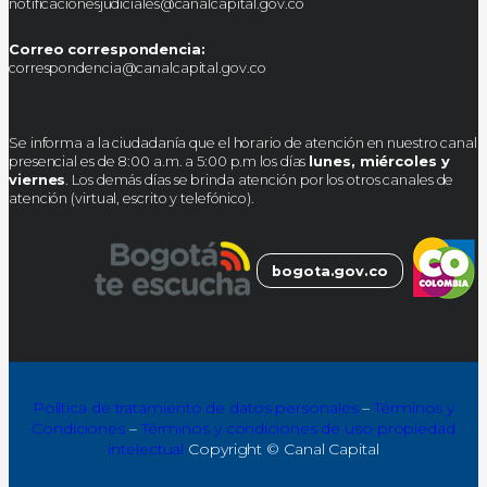
notificacionesjudiciales@canalcapital.gov.co
Correo correspondencia:
correspondencia@canalcapital.gov.co
Se informa a la ciudadanía que el horario de atención en nuestro canal
presencial es de 8:00 a.m. a 5:00 p.m los días
lunes, miércoles y
viernes
. Los demás días se brinda atención por los otros canales de
atención (virtual, escrito y telefónico).
bogota.gov.co
Política de tratamiento de datos personales
–
Términos y
Condiciones
–
Términos y condiciones de uso propiedad
intelectual
Copyright © Canal Capital