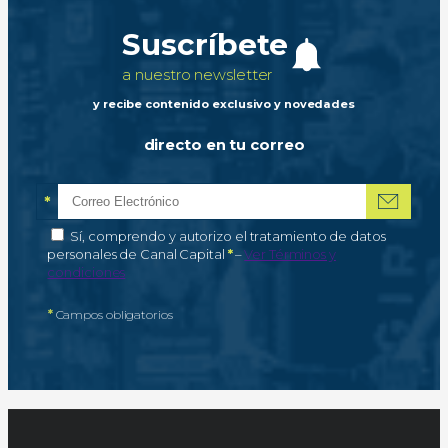
Suscríbete
a nuestro newsletter
y recibe contenido exclusivo y novedades
directo en tu correo
*
Correo electrónico
Campo obligatorio
*
Autorización de tratamiento de datos personales
Sí, comprendo y autorizo el tratamiento de datos
Campo obligatorio
personales de Canal Capital
*
–
Ver Términos y
condiciones
*
Campos obligatorios