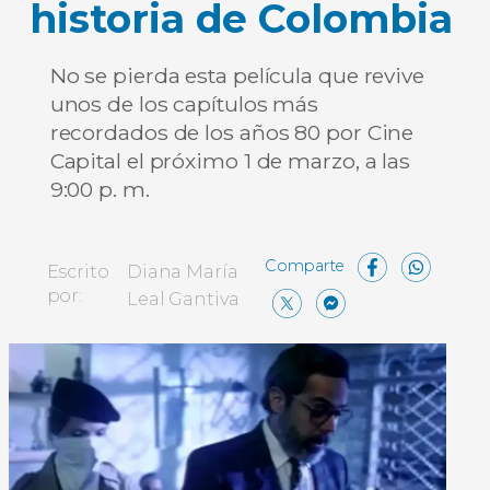
historia de Colombia
No se pierda esta película que revive
unos de los capítulos más
recordados de los años 80 por Cine
Capital el próximo 1 de marzo, a las
9:00 p. m.
Face
Wh
Escrito
Diana María
X
Messen
Compa
por:
Leal Gantiva