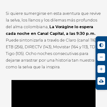
Si quiere sumergirse en esta aventura que revive
la selva, los llanos y los dilemas más profundos
del alma colombiana,
La Vorágine
lo espera
cada noche en Canal Capital, a las 9:30 p. m.
.
Puede sintonizarla a través de Claro (canal 116),
ETB (256), DIRECTV (143), Movistar (164 y 113), TDT y
Tigo (105). Ocho noches consecutivas para
dejarse arrastrar por una historia tan nuestra
como la selva que la inspira.