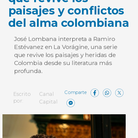
paisajes y conflictos
del alma colombiana
José Lombana interpreta a Ramiro
Estévanez en La Vorágine, una serie
que revive los paisajes y heridas de
Colombia desde su literatura más
profunda.
Facebo
What
X
Escrito
Canal
Messenger
Compartir
por:
Capital