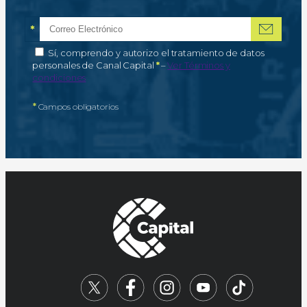
*
Correo electrónico
Campo obligatorio
*
Autorización de tratamiento de datos personales
Sí, comprendo y autorizo el tratamiento de datos
Campo obligatorio
personales de Canal Capital
*
–
Ver Términos y
condiciones
*
Campos obligatorios