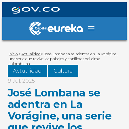
Inicio
>
Actualidad
>
José Lombana se adentra en La Vorágine,
una serie que revive los paisajes y conflictos del alma
colombiana
Actualidad
Cultura
9 Jul. 2025
José Lombana se
adentra en La
Vorágine, una serie
que revive los