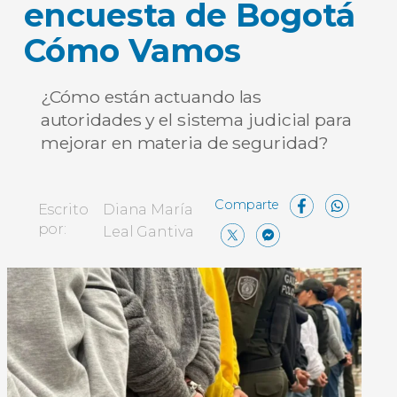
encuesta de Bogotá
Cómo Vamos
¿Cómo están actuando las
autoridades y el sistema judicial para
mejorar en materia de seguridad?
Face
Wh
Escrito
Diana María
X
Messen
Compa
por:
Leal Gantiva