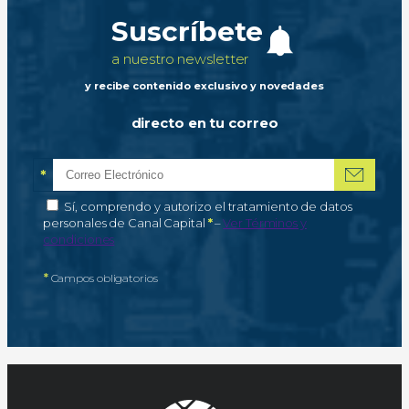
Suscríbete
a nuestro newsletter
y recibe contenido exclusivo y novedades
directo en tu correo
*
Correo electrónico
Campo obligatorio
*
Autorización de tratamiento de datos personales
Sí, comprendo y autorizo el tratamiento de datos
Campo obligatorio
personales de Canal Capital
*
–
Ver Términos y
condiciones
*
Campos obligatorios