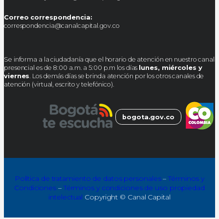
Correo correspondencia:
correspondencia@canalcapital.gov.co
Se informa a la ciudadanía que el horario de atención en nuestro canal
presencial es de 8:00 a.m. a 5:00 p.m los días
lunes, miércoles y
viernes
. Los demás días se brinda atención por los otros canales de
atención (virtual, escrito y telefónico).
bogota.gov.co
Política de tratamiento de datos personales
–
Términos y
Condiciones
–
Términos y condiciones de uso propiedad
intelectual
Copyright © Canal Capital