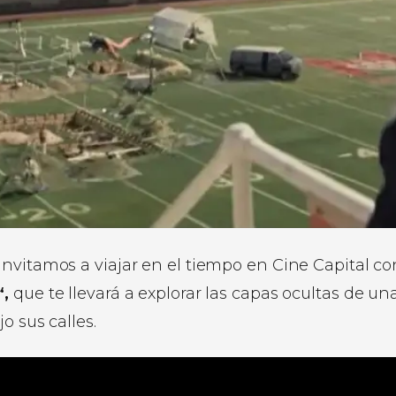
invitamos a viajar en el tiempo en Cine Capital co
s
‘,
que te llevará a explorar las capas ocultas de un
o sus calles.