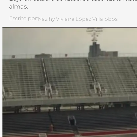
almas.
Escrito por:
Nazlhy Viviana López Villalobos