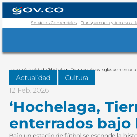
Servicios Comerciales
Transparencia y Acceso a 
Inicio
>
Actualidad
>
‘Hochelaga, Tierra de almas’: siglos de memoria
Actualidad
Cultura
12 Feb. 2026
‘Hochelaga, Tier
enterrados bajo 
Bajo un estadio de fútbol se esconde la his