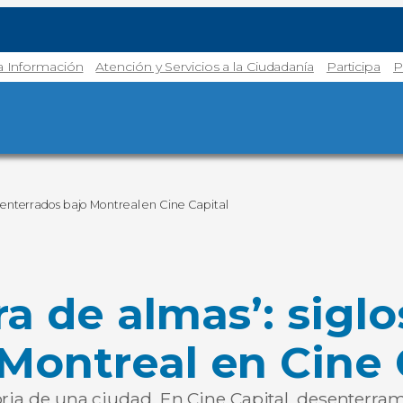
la Información
Atención y Servicios a la Ciudadanía
Participa
P
 enterrados bajo Montreal en Cine Capital
ra de almas’: sig
Montreal en Cine 
toria de una ciudad. En Cine Capital, desenter