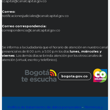
ccapital@canalcapital.gov.co
Correo:
notificacionesjudiciales@canalcapital.gov.co
Correo correspondencia:
correspondencia@canalcapital.gov.co
Se informa a la ciudadanía que el horario de atención en nuestro canal
presencial es de 8:00 a.m. a 5:00 p.m los días
lunes, miércoles y
viernes
. Los demás días se brinda atención por los otros canales de
atención (virtual, escrito y telefónico).
bogota.gov.co
Política de tratamiento de datos personales
–
Términos y