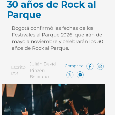
30 años de Rock al
Parque
Bogotá confirmó las fechas de los
Festivales al Parque 2026, que irán de
mayo a noviembre y celebrarán los 30
años de Rock al Parque.
Face
Wh
Julián David
Escrito
Pinzón
X
Messen
Comp
por:
Bejarano