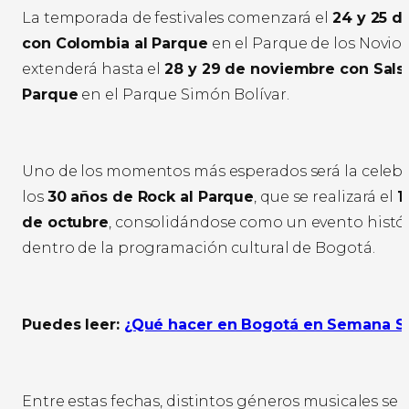
La temporada de festivales comenzará el
24 y 25 
con Colombia al Parque
en el Parque de los Novios
extenderá hasta el
28 y 29 de noviembre con Salsa
Parque
en el Parque Simón Bolívar.
Uno de los momentos más esperados será la celebr
los
30 años de Rock al Parque
, que se realizará el
1
de octubre
, consolidándose como un evento histó
dentro de la programación cultural de Bogotá.
Puedes leer:
¿Qué hacer en Bogotá en Semana S
Entre estas fechas, distintos géneros musicales se