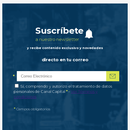
Suscríbete
a nuestro newsletter
y recibe contenido exclusivo y novedades
directo en tu correo
*
Correo electrónico
Campo obligatorio
*
Autorización de tratamiento de datos personales
Sí, comprendo y autorizo el tratamiento de datos
Campo obligatorio
personales de Canal Capital
*
–
Ver Términos y
condiciones
*
Campos obligatorios