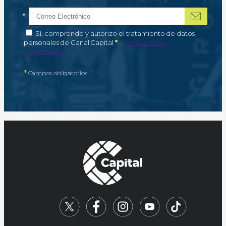
*
Correo electrónico
Campo obligatorio
*
Autorización de tratamiento de datos personales
Sí, comprendo y autorizo el tratamiento de datos
Campo obligatorio
personales de Canal Capital
*
–
Ver Términos y
condiciones
*
Campos obligatorios