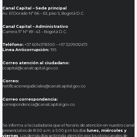
Canal Capital – Sede principal
Av. El Dorado N° 66 – 63, piso 5, Bogotá D.C.
Canal Capital – Administrativo
Carrera 11ª N° 69 -43 – Bogotá D.C.
Teléfono:
+57 6014578300 – +57 3209012473
Linea Anticorrupción:
195
Correo atención al ciudadano:
ccapital@canalcapital.gov.co
Correo:
notificacionesjudiciales@canalcapital.gov.co
Correo correspondencia:
correspondencia@canalcapital.gov.co
Se informa a la ciudadanía que el horario de atención en nuestro canal
presencial es de 8:00 a.m. a 5:00 p.m los días
lunes, miércoles y
viernes
. Los demás días se brinda atención por los otros canales de