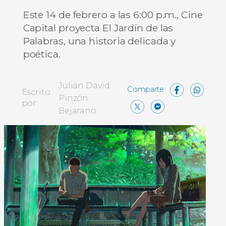
Este 14 de febrero a las 6:00 p.m., Cine
Capital proyecta El Jardín de las
Palabras, una historia delicada y
poética.
Face
Wh
Julián David
Escrito
Pinzón
X
Messen
Comp
por:
Bejarano