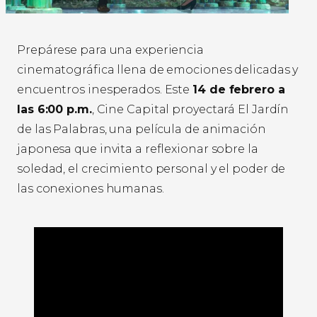
Prepárese para una experiencia
cinematográfica llena de emociones delicadas y
encuentros inesperados. Este
14 de febrero a
las 6:00 p.m.
, Cine Capital proyectará El Jardín
de las Palabras, una película de animación
japonesa que invita a reflexionar sobre la
soledad, el crecimiento personal y el poder de
las conexiones humanas.