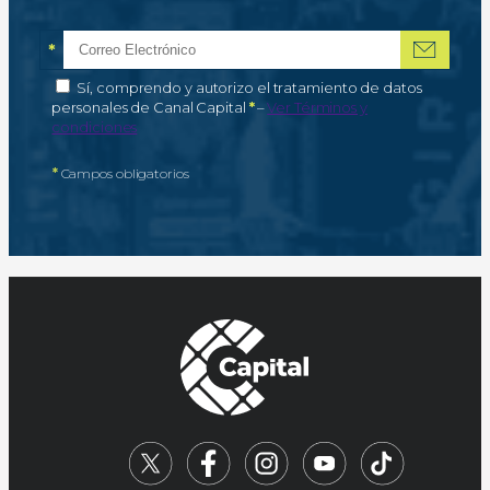
*
Correo electrónico
Campo obligatorio
*
Autorización de tratamiento de datos personales
Sí, comprendo y autorizo el tratamiento de datos
Campo obligatorio
personales de Canal Capital
*
–
Ver Términos y
condiciones
*
Campos obligatorios