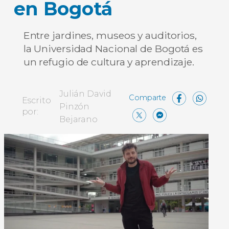
en Bogotá
Entre jardines, museos y auditorios,
la Universidad Nacional de Bogotá es
un refugio de cultura y aprendizaje.
Face
Wh
Julián David
Escrito
Pinzón
X
Messen
Comp
por:
Bejarano