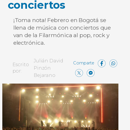
conciertos
¡Toma nota! Febrero en Bogotá se
llena de música con conciertos que
van de la Filarmónica al pop, rock y
electrónica.
Face
Wh
Julián David
Escrito
Pinzón
X
Messen
Comp
por:
Bejarano