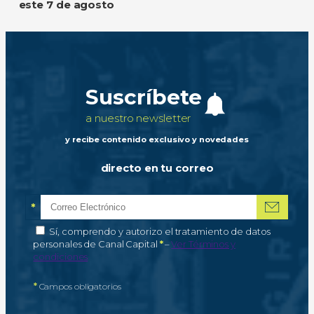
este 7 de agosto
Suscríbete
a nuestro newsletter
y recibe contenido exclusivo y novedades
directo en tu correo
*
Correo electrónico
Campo obligatorio
*
Autorización de tratamiento de datos personales
Sí, comprendo y autorizo el tratamiento de datos
Campo obligatorio
personales de Canal Capital
*
–
Ver Términos y
condiciones
*
Campos obligatorios