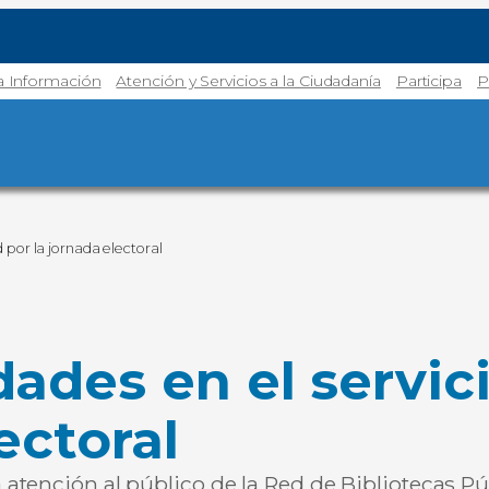
la Información
Atención y Servicios a la Ciudadanía
Participa
P
por la jornada electoral
ades en el servic
ectoral
atención al público de la Red de Bibliotecas P