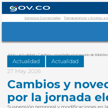
Servicios Comerciales
Transparencia y Acceso a 
Inicio
>
Actualidad
>
Cambios y novedades en el servicio de BibloRed 
Actualidad
Actualidad
27 May. 2026
Cambios y noved
por la jornada el
Suspensión temporal y modificaciones en la 