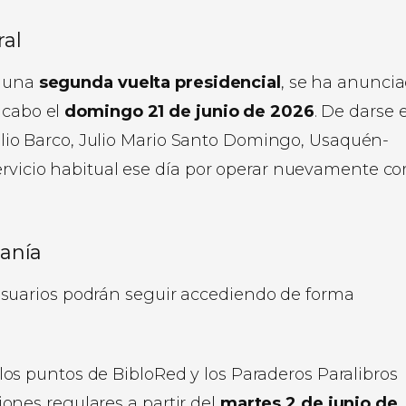
ral
r una
segunda vuelta presidencial
, se ha anunci
 cabo el
domingo 21 de junio de 2026
. De darse 
rgilio Barco, Julio Mario Santo Domingo, Usaquén-
servicio habitual ese día por operar nuevamente c
danía
os usuarios podrán seguir accediendo de forma
los puntos de BibloRed y los Paraderos Paralibros
ones regulares a partir del
martes 2 de junio de