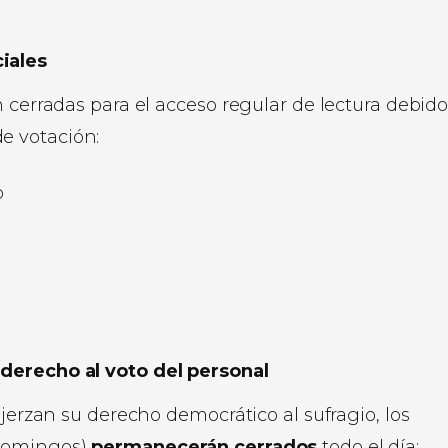
iales
 cerradas para el acceso regular de lectura debido
e votación:
o
 derecho al voto del personal
ejerzan su derecho democrático al sufragio, los
 domingos)
permanecerán cerrados
todo el día: