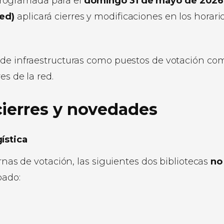
rogramada para el
domingo 31 de mayo de 2026
Red)
aplicará cierres y modificaciones en los horari
 de infraestructuras como puestos de votación co
es de la red.
ierres y novedades
ística
rnas de votación, las siguientes dos bibliotecas
no
bado: