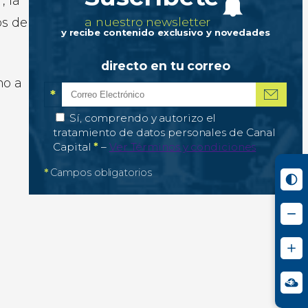
, la
a nuestro newsletter
os de
y recibe contenido exclusivo y novedades
directo en tu correo
mo a
*
Correo electrónico
Campo obligatorio
*
Autorización de tratamiento de datos personale
Sí, comprendo y autorizo el
tratamiento de datos personales de Canal
Campo obligatorio
Capital
*
–
Ver Términos y condiciones
*
Campos obligatorios