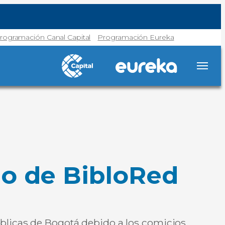
rogramación Canal Capital
Programación Eureka
io de BibloRed
úblicas de Bogotá debido a los comicios