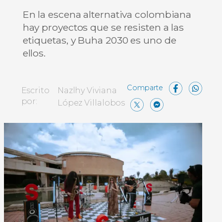
En la escena alternativa colombiana
hay proyectos que se resisten a las
etiquetas, y Buha 2030 es uno de
ellos.
Face
W
Escrito
Nazlhy Viviana
X
Messe
Comp
por:
López Villalobos