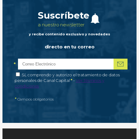
Suscríbete
a nuestro newsletter
y recibe contenido exclusivo y novedades
directo en tu correo
*
Correo electrónico
Campo obligatorio
*
Autorización de tratamiento de datos personales
Sí, comprendo y autorizo el tratamiento de datos
Campo obligatorio
personales de Canal Capital
*
–
Ver Términos y
condiciones
*
Campos obligatorios