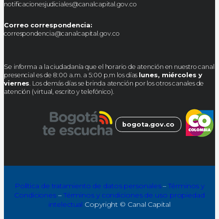
notificacionesjudiciales@canalcapital.gov.co
Correo correspondencia:
correspondencia@canalcapital.gov.co
Se informa a la ciudadanía que el horario de atención en nuestro canal
presencial es de 8:00 a.m. a 5:00 p.m los días
lunes, miércoles y
viernes
. Los demás días se brinda atención por los otros canales de
atención (virtual, escrito y telefónico).
bogota.gov.co
Política de tratamiento de datos personales
–
Términos y
Condiciones
–
Términos y condiciones de uso propiedad
intelectual
Copyright © Canal Capital