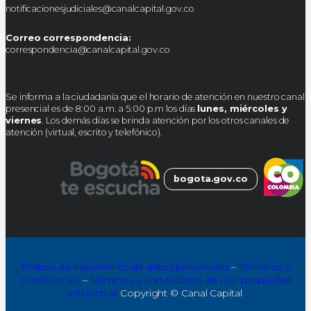
notificacionesjudiciales@canalcapital.gov.co
Correo correspondencia:
correspondencia@canalcapital.gov.co
Se informa a la ciudadanía que el horario de atención en nuestro canal
presencial es de 8:00 a.m. a 5:00 p.m los días
lunes, miércoles y
viernes
. Los demás días se brinda atención por los otros canales de
atención (virtual, escrito y telefónico).
bogota.gov.co
Política de tratamiento de datos personales
–
Términos y
Condiciones
–
Términos y condiciones de uso propiedad
intelectual
Copyright © Canal Capital