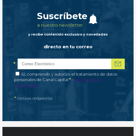
Suscríbete
a nuestro newsletter
y recibe contenido exclusivo y novedades
directo en tu correo
*
Correo electrónico
Campo obligatorio
*
Autorización de tratamiento de datos personales
Sí, comprendo y autorizo el tratamiento de datos
Campo obligatorio
personales de Canal Capital
*
–
Ver Términos y
condiciones
*
Campos obligatorios