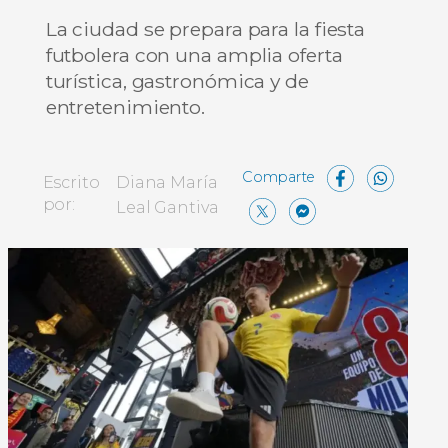
La ciudad se prepara para la fiesta
futbolera con una amplia oferta
turística, gastronómica y de
entretenimiento.
Face
Wh
Escrito
Diana María
X
Messen
Compa
por:
Leal Gantiva