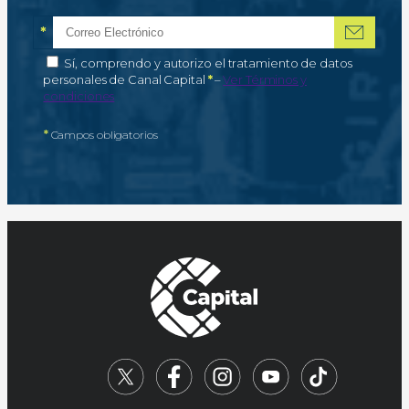
*
Correo electrónico
Campo obligatorio
*
Autorización de tratamiento de datos personales
Sí, comprendo y autorizo el tratamiento de datos
Campo obligatorio
personales de Canal Capital
*
–
Ver Términos y
condiciones
*
Campos obligatorios