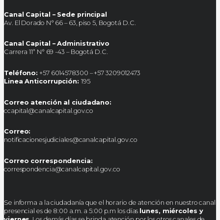
Canal Capital – Sede principal
Av. El Dorado N° 66 – 63, piso 5, Bogotá D.C.
Canal Capital – Administrativo
Carrera 11ª N° 69 -43 – Bogotá D.C.
Teléfono:
+57 6014578300 – +57 3209012473
Linea Anticorrupción:
195
Correo atención al ciudadano:
ccapital@canalcapital.gov.co
Correo:
notificacionesjudiciales@canalcapital.gov.co
Correo correspondencia:
correspondencia@canalcapital.gov.co
Se informa a la ciudadanía que el horario de atención en nuestro canal
presencial es de 8:00 a.m. a 5:00 p.m los días
lunes, miércoles y
viernes
. Los demás días se brinda atención por los otros canales de