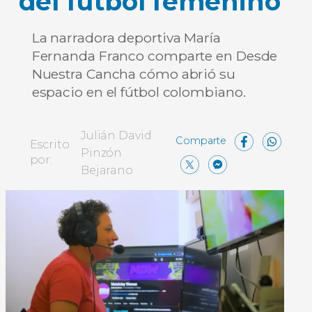
del fútbol femenino
La narradora deportiva María
Fernanda Franco comparte en Desde
Nuestra Cancha cómo abrió su
espacio en el fútbol colombiano.
Face
Wh
Julián David
Escrito
Pinzón
X
Messen
Comp
por:
Bejarano