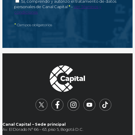
Autorización de tratamiento de datos personales
Sí, comprendo y autorizo el tratamiento de datos
Campo obligatorio
personales de Canal Capital
*
–
Ver Términos y
condiciones
*
Campos obligatorios
Canal Capital – Sede principal
Av. El Dorado N° 66 – 63, piso 5, Bogotá D.C.