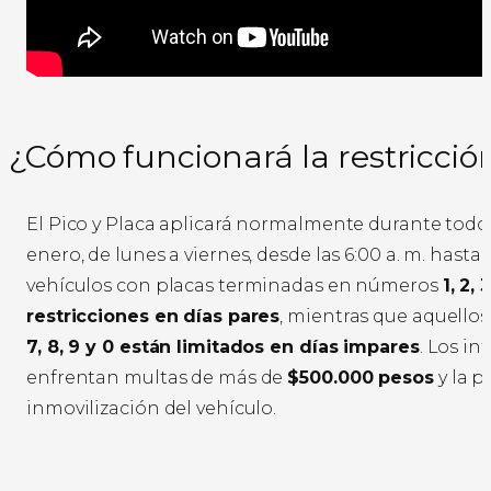
¿Cómo funcionará la restricció
El Pico y Placa aplicará normalmente durante todo
enero, de lunes a viernes, desde las 6:00 a. m. hasta l
vehículos con placas terminadas en números
1, 2, 
restricciones en días pares
, mientras que aquello
7, 8, 9 y 0 están limitados en días impares
. Los in
enfrentan multas de más de
$500.000 pesos
y la p
inmovilización del vehículo.