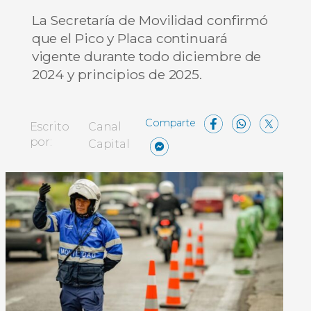
La Secretaría de Movilidad confirmó
que el Pico y Placa continuará
vigente durante todo diciembre de
2024 y principios de 2025.
Facebo
What
X
Escrito
Canal
Messenger
Compartir
por:
Capital