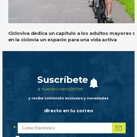
Cicloviva dedica un capítulo a los adultos mayores 
en la ciclovía un espacio para una vida activa
Suscríbete
a nuestro newsletter
y recibe contenido exclusivo y novedades
directo en tu correo
*
Correo electrónico
Campo obligatorio
*