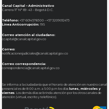
Canal Capital – Administrativo
Carrera 11ª N° 69 -43 – Bogotá D.C.
Teléfono:
+57 6014578300 – +57 3209012473
Linea Anticorrupción:
195
Correo atención al ciudadano:
ccapital@canalcapital.gov.co
Correo:
notificacionesjudiciales@canalcapital.gov.co
Correo correspondencia:
correspondencia@canalcapital.gov.co
Se informa a la ciudadanía que el horario de atención en nuestro canal
presencial es de 8:00 a.m. a 5:00 p.m los días
lunes, miércoles y
viernes
. Los demás días se brinda atención por los otros canales de
atención (virtual, escrito y telefónico).