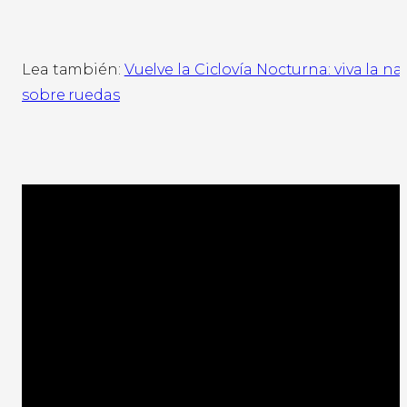
Lea también:
Vuelve la Ciclovía Nocturna: viva la 
sobre ruedas