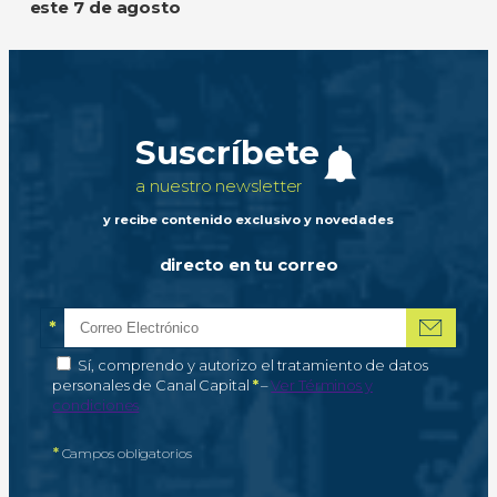
este 7 de agosto
Suscríbete
a nuestro newsletter
y recibe contenido exclusivo y novedades
directo en tu correo
*
Correo electrónico
Campo obligatorio
*
Autorización de tratamiento de datos personales
Sí, comprendo y autorizo el tratamiento de datos
Campo obligatorio
personales de Canal Capital
*
–
Ver Términos y
condiciones
*
Campos obligatorios