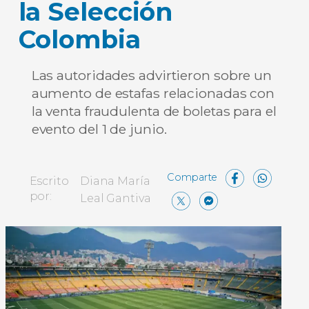
la Selección
Colombia
Las autoridades advirtieron sobre un
aumento de estafas relacionadas con
la venta fraudulenta de boletas para el
evento del 1 de junio.
Face
Wh
Escrito
Diana María
X
Messen
Compa
por:
Leal Gantiva