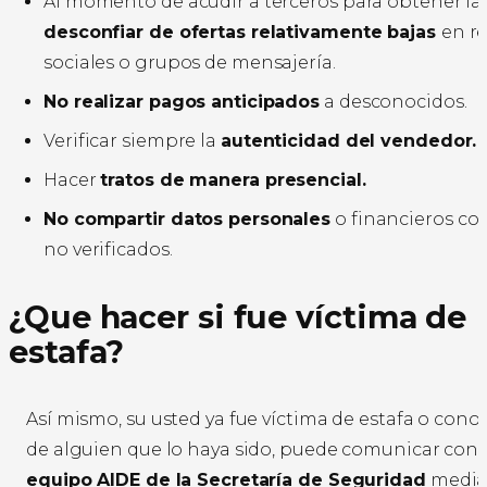
Al momento de acudir a terceros para obtener las
desconfiar de ofertas relativamente bajas
en r
sociales o grupos de mensajería.
No realizar pagos anticipados
a desconocidos.
Verificar siempre la
autenticidad del vendedor.
Hacer
tratos de manera presencial.
No compartir datos personales
o financieros co
no verificados.
¿Que hacer si fue víctima de
estafa?
Así mismo, su usted ya fue víctima de estafa o conoc
de alguien que lo haya sido, puede comunicar con 
equipo AIDE de la Secretaría de Seguridad
media