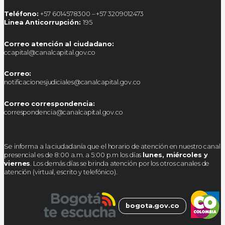
Teléfono:
+57 6014578300 – +57 3209012473
Linea Anticorrupción:
195
Correo atención al ciudadano:
ccapital@canalcapital.gov.co
Correo:
notificacionesjudiciales@canalcapital.gov.co
Correo correspondencia:
correspondencia@canalcapital.gov.co
Se informa a la ciudadanía que el horario de atención en nuestro canal
presencial es de 8:00 a.m. a 5:00 p.m los días
lunes, miércoles y
viernes
. Los demás días se brinda atención por los otros canales de
atención (virtual, escrito y telefónico).
bogota.gov.co