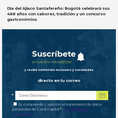
Día del Ajiaco Santafereño: Bogotá celebrará sus
488 años con sabores, tradición y un concurso
gastronómico
Suscríbete
a nuestro newsletter
y recibe contenido exclusivo y novedades
directo en tu correo
*
Correo electrónico
Campo obligatorio
*
Autorización de tratamiento de datos personales
Sí, comprendo y autorizo el tratamiento de datos
Campo obligatorio
personales de Canal Capital
*
–
Ver Términos y
condiciones