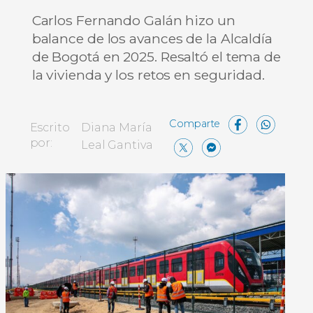
Carlos Fernando Galán hizo un
balance de los avances de la Alcaldía
de Bogotá en 2025. Resaltó el tema de
la vivienda y los retos en seguridad.
Face
Wh
Escrito
Diana María
X
Messen
Compa
por:
Leal Gantiva