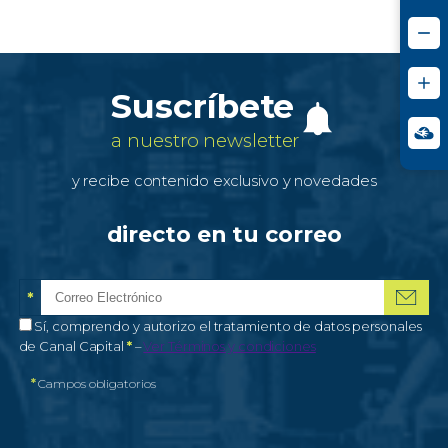
Suscríbete
a nuestro newsletter
y recibe contenido exclusivo y novedades
directo en tu correo
*
Correo electrónico
Campo obligatorio
*
Autorización de tratamiento de datos personales
Sí, comprendo y autorizo el tratamiento de datos personales
Campo obligatorio
de Canal Capital
*
–
Ver Términos y condiciones
*
Campos obligatorios