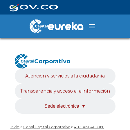
Corporativo
Atención y servicios a la ciudadanía
Transparencia y acceso a la información
Sede electrónica
▼
Inicio
>
Canal Capital Corporativo
>
4. PLANEACIÓN,