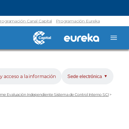
rogramación Canal Capital
Programación Eureka
y acceso a la información
Sede electrónica
▼
orme Evaluación Independiente Sistema de Control Interno SCI
>