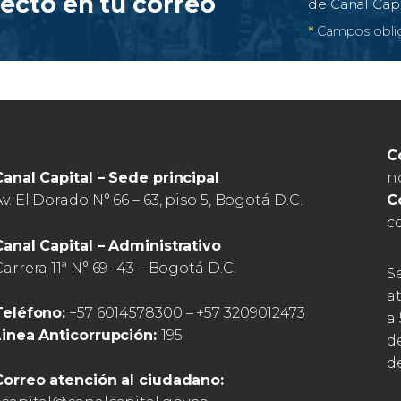
recto en tu correo
de Canal Cap
*
Campos oblig
C
n
Canal Capital – Sede principal
C
v. El Dorado N° 66 – 63, piso 5, Bogotá D.C.
c
Canal Capital – Administrativo
arrera 11ª N° 69 -43 – Bogotá D.C.
S
a
Teléfono:
+57 6014578300 – +57 3209012473
a 
Linea Anticorrupción:
195
d
de
Correo atención al ciudadano: