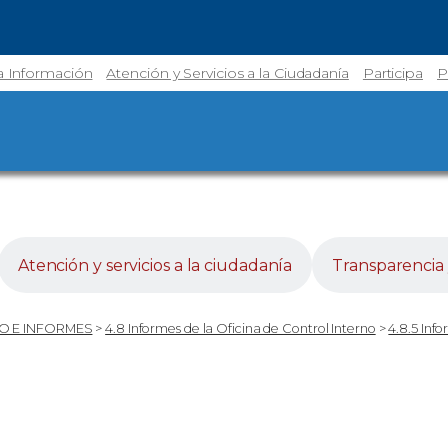
la Información
Atención y Servicios a la Ciudadanía
Participa
P
Atención y servicios a la ciudadanía
Transparencia 
O E INFORMES
>
4.8 Informes de la Oficina de Control Interno
>
4.8.5 Inf