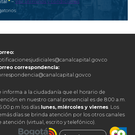
Campo obligatorio
ital
*
–
Ver Términos y condiciones
atorios
orreo:
otificacionesjudiciales@canalcapital.gov.co
orreo correspondencia:
orrespondencia@canalcapital.gov.co
e informa a la ciudadanía que el horario de
tención en nuestro canal presencial es de 8:00 a.m.
5:00 p.m los días
lunes, miércoles y viernes
. Los
emás días se brinda atención por los otros canales
 atención (virtual, escrito y telefónico).