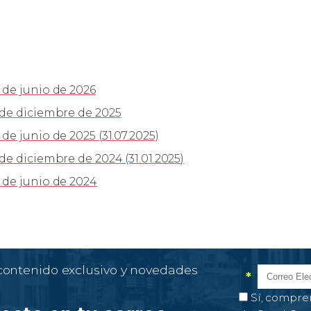
 de junio de 2026
 de diciembre de 2025
e junio de 2025 (31.07.2025)
de diciembre de 2024 (31.01.2025)
 de junio de 2024
 contenido exclusivo y novedades
*
Correo el
Campo obl
Autorización 
Sí, compre