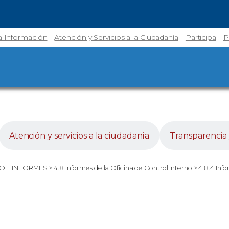
la Información
Atención y Servicios a la Ciudadanía
Participa
P
Atención y servicios a la ciudadanía
Transparencia 
O E INFORMES
>
4.8 Informes de la Oficina de Control Interno
>
4.8.4 Inf