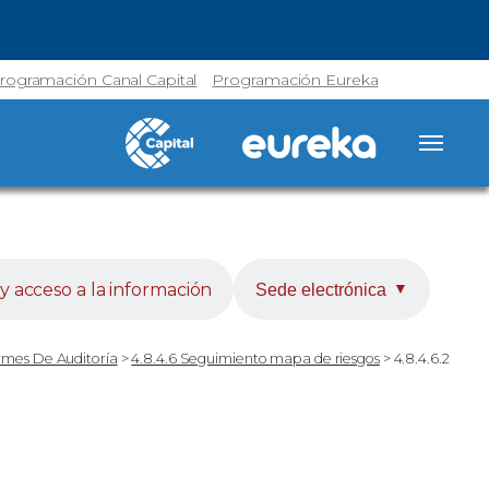
rogramación Canal Capital
Programación Eureka
y acceso a la información
Sede electrónica
▼
ormes De Auditoría
>
4.8.4.6 Seguimiento mapa de riesgos
>
4.8.4.6.2