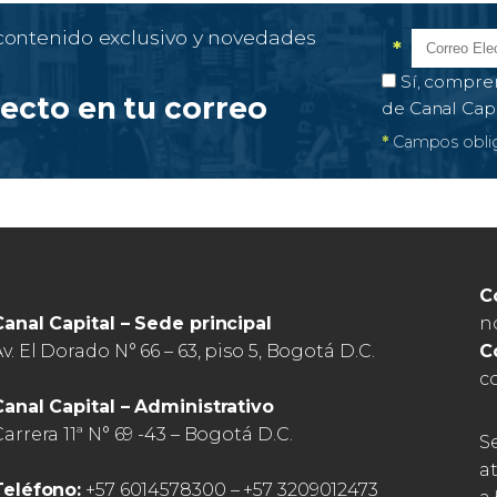
 contenido exclusivo y novedades
*
Correo el
Campo obl
Autorización 
Sí, compre
recto en tu correo
de Canal Cap
*
Campos oblig
C
n
Canal Capital – Sede principal
C
v. El Dorado N° 66 – 63, piso 5, Bogotá D.C.
c
Canal Capital – Administrativo
arrera 11ª N° 69 -43 – Bogotá D.C.
S
a
Teléfono:
+57 6014578300 – +57 3209012473