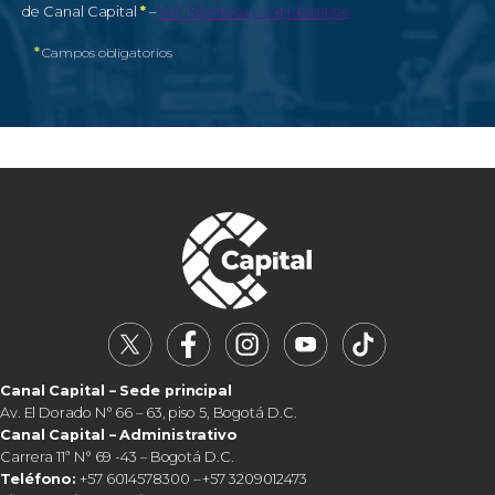
Campo obligatorio
de Canal Capital
*
–
Ver Términos y condiciones
*
Campos obligatorios
Canal Capital – Sede principal
Av. El Dorado N° 66 – 63, piso 5, Bogotá D.C.
Canal Capital – Administrativo
Carrera 11ª N° 69 -43 – Bogotá D.C.
Teléfono:
+57 6014578300 – +57 3209012473