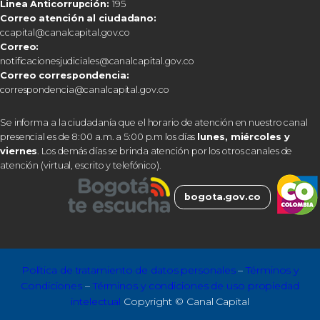
Linea Anticorrupción:
195
Correo atención al ciudadano:
ccapital@canalcapital.gov.co
Correo:
notificacionesjudiciales@canalcapital.gov.co
Correo correspondencia:
correspondencia@canalcapital.gov.co
Se informa a la ciudadanía que el horario de atención en nuestro canal
presencial es de 8:00 a.m. a 5:00 p.m los días
lunes, miércoles y
viernes
. Los demás días se brinda atención por los otros canales de
atención (virtual, escrito y telefónico).
bogota.gov.co
Política de tratamiento de datos personales
–
Términos y
Condiciones
–
Términos y condiciones de uso propiedad
intelectual
Copyright © Canal Capital