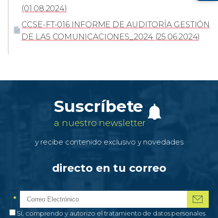
(01.08.2024)
CCSE-FT-016 INFORME DE AUDITORÍA GESTIÓN
DE LAS COMUNICACIONES_2024 (25.06.2024)
Suscríbete
a nuestro newsletter
y recibe contenido exclusivo y novedades
directo en tu correo
*
Correo electrónico
Campo obligatorio
*
Autorización de tratamiento de datos personales
Sí, comprendo y autorizo el tratamiento de datos personales