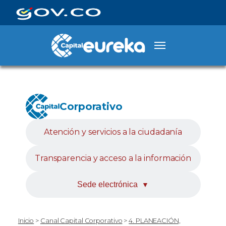
Corporativo
Atención y servicios a la ciudadanía
Transparencia y acceso a la información
Sede electrónica
▼
Inicio
>
Canal Capital Corporativo
>
4. PLANEACIÓN,